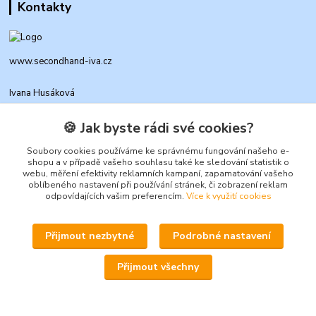
Kontakty
www.secondhand-iva.cz
Ivana Husáková
+420 315 695 684
(Po-Pá, 9-17 hod.)
🍪 Jak byste rádi své cookies?
info@secondhand-iva.cz
Soubory cookies používáme ke správnému fungování našeho e-
shopu a v případě vašeho souhlasu také ke sledování statistik o
webu, měření efektivity reklamních kampaní, zapamatování vašeho
oblíbeného nastavení při používání stránek, či zobrazení reklam
odpovídajících vašim preferencím.
Více k využití cookies
Přijmout nezbytné
Podrobné nastavení
Upravit sběr cookies.
Přijmout všechny
© 2026 www.secondhand-iva.cz on line obchod
Vytvořeno na
Eshop-rychle.cz