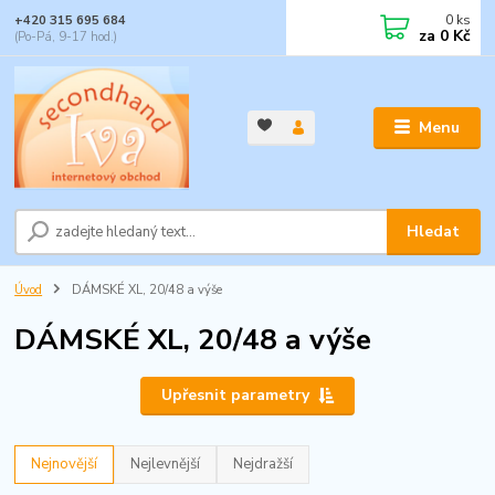
0
ks
+420 315 695 684
za
0 Kč
(Po-Pá, 9-17 hod.)
Menu
Hledat
Úvod
DÁMSKÉ XL, 20/48 a výše
DÁMSKÉ XL, 20/48 a výše
Upřesnit parametry
Nejnovější
Nejlevnější
Nejdražší