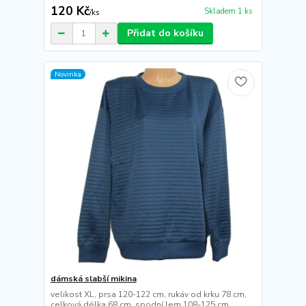
120 Kč
Skladem 1 ks
/
ks
Přidat do košíku
Novinka
dámská slabší mikina
velikost XL, prsa 120-122 cm, rukáv od krku 78 cm,
celková délka 68 cm, spodní lem 108-125 cm,