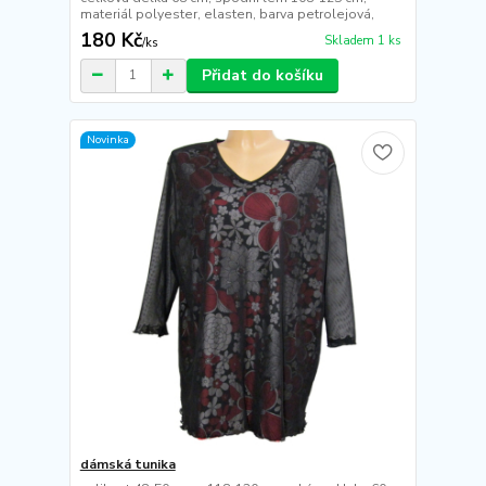
materiál polyester, elasten, barva petrolejová,
180 Kč
Skladem 1 ks
/
ks
Přidat do košíku
Novinka
dámská tunika