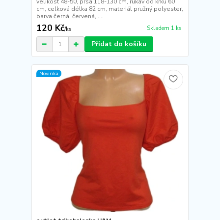
velikost 48-50, prsa 118-130 cm, rukáv od krku 60
cm, celková délka 82 cm, materiál pružný polyester,
barva černá, červená, ....
120 Kč
Skladem 1 ks
/
ks
Přidat do košíku
Novinka