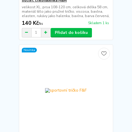
outlet trikohalenka H&M
velikost XL, prsa 108-120 cm, celková délka 58 cm,
materiál tělo jako pružné tričko, viscosa, bavlna,
elasten, rukávy jako halenka, bavlna, barva červená,
140 Kč
Skladem 1 ks
/
ks
Přidat do košíku
Novinka