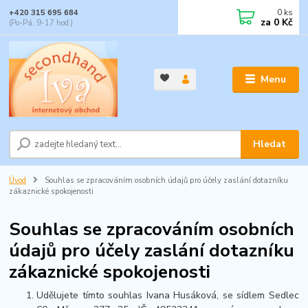
0
ks
+420 315 695 684
za
0 Kč
(Po-Pá, 9-17 hod.)
Menu
Hledat
Úvod
Souhlas se zpracováním osobních údajů pro účely zaslání dotazníku
zákaznické spokojenosti
Souhlas se zpracováním osobních
údajů pro účely zaslání dotazníku
zákaznické spokojenosti
Udělujete tímto souhlas Ivana Husáková, se sídlem Sedlec