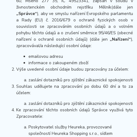
60, Mšeno 277 35, IČ 49523341, zapsán v soudu v
živnostenckém obchodním rejstříku Mělník(dále jen
„Správce“
), aby ve smyslu nařízení Evropského parlamentu
a Rady (EU) č. 2016/679 o ochraně fyzických osob v
souvislosti se zpracováním osobních údajů a o volném
pohybu těchto údajů a o zrušení směrnice 95/46/ES (obecné
nařízení o ochraně osobních údajů) (dále jen
„Nařízení“
),
zpracovával/a následující osobní údaje:
emailovou adresu
informace o zakoupeném zboží
Výše uvedené osobní údaje budou zpracovány za účelem:
zaslání dotazníků pro zjištění zákaznické spokojenosti
Souhlas udělujete na zpracování po dobu 60 dní a to za
účelem:
zaslání dotazníků pro zjištění zákaznické spokojenosti
Ke zpracování těchto osobních údajů Správce využívá tyto
Zpracovatele:
Poskytovatel služby Heureka, provozované
společností Heureka Shopping s.r.o., sídlem