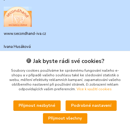
www.secondhand-iva.cz
Ivana Husáková
+420 315 695 684
(Po-Pá, 9-17 hod.)
🍪 Jak byste rádi své cookies?
info@secondhand-iva.cz
Soubory cookies používáme ke správnému fungování našeho e-
shopu a v případě vašeho souhlasu také ke sledování statistik o
webu, měření efektivity reklamních kampaní, zapamatování vašeho
oblíbeného nastavení při používání stránek, či zobrazení reklam
odpovídajících vašim preferencím.
Více k využití cookies
Přijmout nezbytné
Podrobné nastavení
Upravit sběr cookies.
Přijmout všechny
© 2026 www.secondhand-iva.cz on line obchod