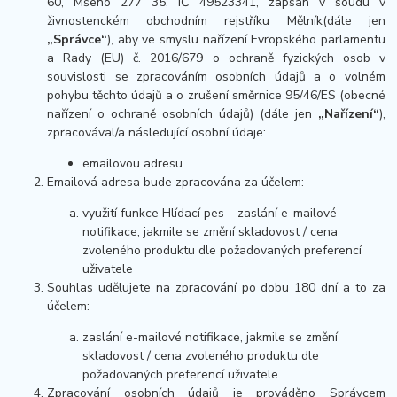
60, Mšeno 277 35, IČ 49523341, zapsán v soudu v
živnostenckém obchodním rejstříku Mělník(dále jen
„Správce“
), aby ve smyslu nařízení Evropského parlamentu
a Rady (EU) č. 2016/679 o ochraně fyzických osob v
souvislosti se zpracováním osobních údajů a o volném
pohybu těchto údajů a o zrušení směrnice 95/46/ES (obecné
nařízení o ochraně osobních údajů) (dále jen
„Nařízení“
),
zpracovával/a následující osobní údaje:
emailovou adresu
Emailová adresa bude zpracována za účelem:
využití funkce Hlídací pes – zaslání e-mailové
notifikace, jakmile se změní skladovost / cena
zvoleného produktu dle požadovaných preferencí
uživatele
Souhlas udělujete na zpracování po dobu 180 dní a to za
účelem:
zaslání e-mailové notifikace, jakmile se změní
skladovost / cena zvoleného produktu dle
požadovaných preferencí uživatele.
Zpracování osobních údajů je prováděno Správcem