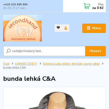
0
ks
+420 315 695 684
za
0 Kč
(Po-Pá, 9-17 hod.)
Menu
Hledat
Úvod
DÁMSKÉ ODĚVY
Dámská saka, džísky, trenčkoty, bundy lehké
bunda lehká C&A
bunda lehká C&A