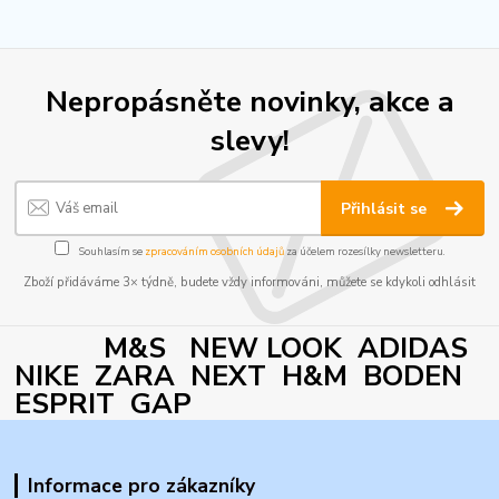
Nepropásněte novinky, akce a
slevy!
Přihlásit se
Souhlasím se
zpracováním osobních údajů
za účelem rozesílky newsletteru.
Zboží přidáváme 3× týdně, budete vždy informováni, můžete se kdykoli odhlásit
M&S NEW LOOK ADIDAS
NIKE ZARA NEXT H&M BODEN
ESPRIT GAP
Informace pro zákazníky