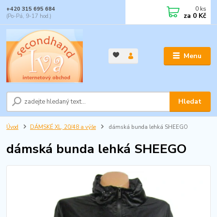
0
ks
+420 315 695 684
za
0 Kč
(Po-Pá, 9-17 hod.)
Menu
Hledat
Úvod
DÁMSKÉ XL, 20/48 a výše
dámská bunda lehká SHEEGO
dámská bunda lehká SHEEGO