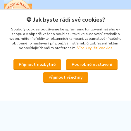
🍪 Jak byste rádi své cookies?
www.secondhand-iva.cz
Soubory cookies používáme ke správnému fungování našeho e-
shopu a v případě vašeho souhlasu také ke sledování statistik o
webu, měření efektivity reklamních kampaní, zapamatování vašeho
Ivana Husáková
oblíbeného nastavení při používání stránek, či zobrazení reklam
+420 315 695 684
odpovídajících vašim preferencím.
Více k využití cookies
(Po-Pá, 9-17 hod.)
info@secondhand-iva.cz
Přijmout nezbytné
Podrobné nastavení
Přijmout všechny
Upravit sběr cookies.
© 2026 www.secondhand-iva.cz on line obchod
Vytvořeno na
Eshop-rychle.cz