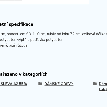
tní specifikace
 cm, spodní lem 90-110 cm, rukáv od krku 72 cm, celková délka 
polyester, výplň a podšívka polyester
vená, bílá, růžová
zařazeno v kategoriích
 SLEVA AŽ 55%
DÁMSKÉ ODĚVY
Dáms
kabá