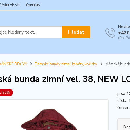
Vrátit zboží
Kontakty
Nevíte
Hledat
+420
(Po-Pá
DÁMSKÉ ODĚVY
Dámské bundy zimní, kabáty, kožichy
dámská bunda
ká bunda zimní vel. 38, NEW 
va 50%
prsa 1
délka 
červen
Dos