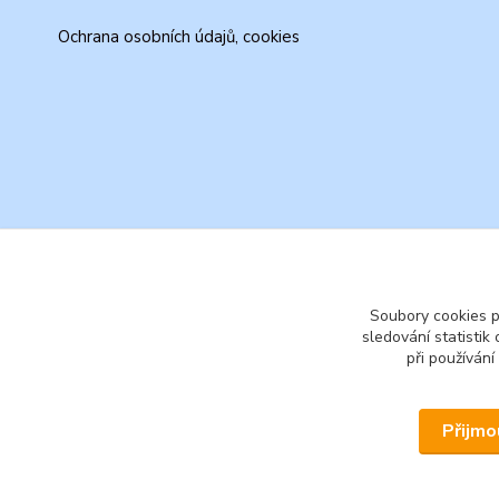
Ochrana osobních údajů, cookies
Soubory cookies 
sledování statisti
při používání
Přijmo
© 2026 www.secondhand-iva.cz on line obchod