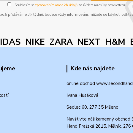
Souhlasím se
zpracováním osobních údajů
za účelem rozesílky newsletteru.
boží přidáváme 3× týdně, budete vždy informováni, můžete se kdykoli odhlás
DAS NIKE ZARA NEXT H&M 
ujeme
Kde nás najdete
online obchod www.secondhand-
kostí
Ivana Husáková
Sedlec 60, 277 35 Mšeno
Navštivte náš kamenný obchod 
Hand Pražská 2615, Mělník, 276