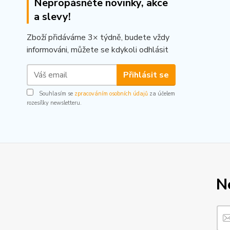
Nepropásněte novinky, akce
a slevy!
Zboží přidáváme 3× týdně, budete vždy
informováni, můžete se kdykoli odhlásit
Přihlásit se
Souhlasím se
zpracováním osobních údajů
za účelem
rozesílky newsletteru.
N