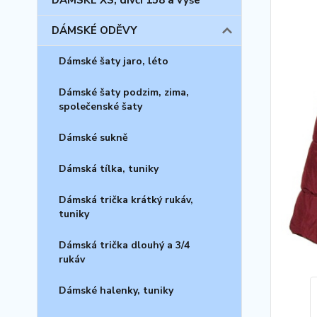
DÁMSKÉ XS, dívčí 158 a výše
DÁMSKÉ ODĚVY
Dámské šaty jaro, léto
Dámské šaty podzim, zima,
společenské šaty
Dámské sukně
Dámská tílka, tuniky
Dámská trička krátký rukáv,
tuniky
Dámská trička dlouhý a 3/4
rukáv
Dámské halenky, tuniky