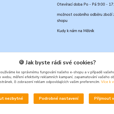
Otevírací doba Po - Pá 9:00 - 17
možnost osobního odběru zboží 
shopu
Kudy k nám na Mělník
🍪 Jak byste rádi své cookies?
používáme ke správnému fungování našeho e-shopu a v případě vašeho
k o webu, měření efektivity reklamních kampaní, zapamatování vašeho o
 stránek, či zobrazení reklam odpovídajících vašim preferencím.
Více k v
Upravit sběr cookies.
ut nezbytné
Podrobné nastavení
Přijmout 