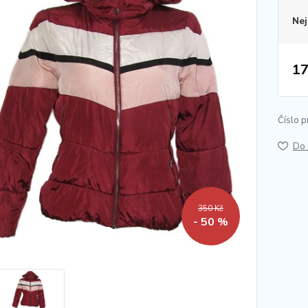
Nej
17
Číslo p
Do 
350 Kč
- 50 %