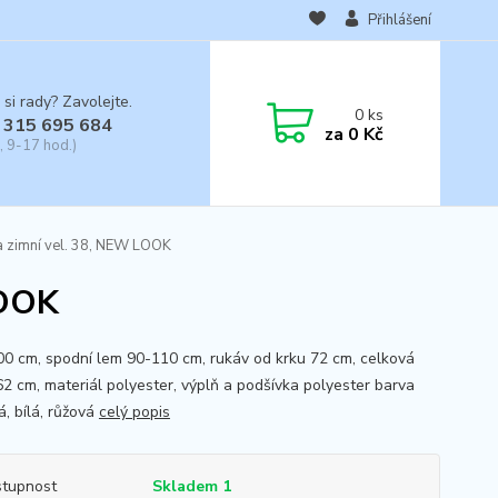
Přihlášení
 si rady? Zavolejte.
0
ks
 315 695 684
za
0 Kč
, 9-17 hod.)
 zimní vel. 38, NEW LOOK
LOOK
00 cm, spodní lem 90-110 cm, rukáv od krku 72 cm, celková
62 cm, materiál polyester, výplň a podšívka polyester barva
á, bílá, růžová
celý popis
tupnost
Skladem 1