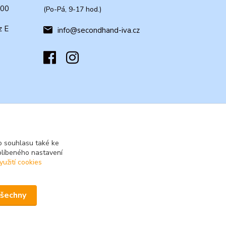
:00
(Po-Pá, 9-17 hod.)
z E
info@secondhand-iva.cz
 souhlasu také ke
blíbeného nastavení
yužití cookies
všechny
Vytvořeno na
Eshop-rychle.cz