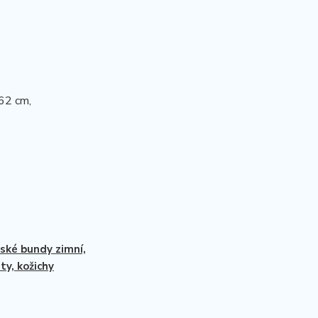
62 cm,
ké bundy zimní,
ty, kožichy