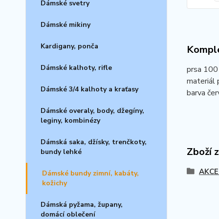
Dámské svetry
Dámské mikiny
Kardigany, ponča
Komple
Dámské kalhoty, rifle
prsa 100
materiál 
Dámské 3/4 kalhoty a kraťasy
barva čer
Dámské overaly, body, džegíny,
leginy, kombinézy
Dámská saka, džísky, trenčkoty,
Zboží 
bundy lehké
AKCE
Dámské bundy zimní, kabáty,
kožichy
Dámská pyžama, župany,
domácí oblečení