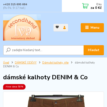
0
ks
+420 315 695 684
za
0 Kč
(Po-Pá, 9-17 hod.)
Menu
Hledat
Úvod
DÁMSKÉ ODĚVY
Dámské kalhoty, rifle
dámské kalhoty
DENIM & Co
dámské kalhoty DENIM & Co
Akce sleva 50%