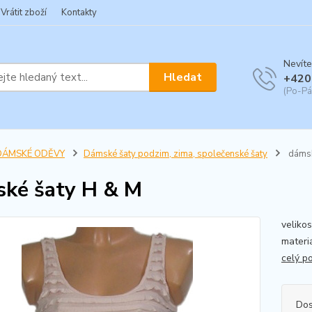
Vrátit zboží
Kontakty
Nevíte
Hledat
+420
(Po-Pá
DÁMSKÉ ODĚVY
Dámské šaty podzim, zima, společenské šaty
dámsk
ké šaty H & M
veliko
materiá
celý p
Dos