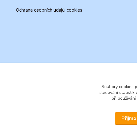
Ochrana osobních údajů, cookies
Soubory cookies 
sledování statisti
při používání
Přijmo
© 2026 www.secondhand-iva.cz on line obchod