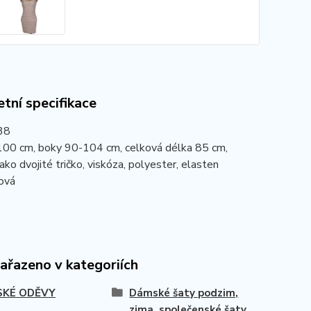
tní specifikace
 38
100 cm, boky 90-104 cm, celková délka 85 cm,
jako dvojité tričko, viskóza, polyester, elasten
ová
zařazeno v kategoriích
KÉ ODĚVY
Dámské šaty podzim,
zima, společenské šaty