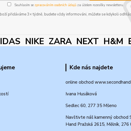
Souhlasím se
zpracováním osobních údajů
za účelem rozesílky newsletteru.
boží přidáváme 3× týdně, budete vždy informováni, můžete se kdykoli odhlás
DAS NIKE ZARA NEXT H&M 
ujeme
Kde nás najdete
online obchod www.secondhand-
kostí
Ivana Husáková
Sedlec 60, 277 35 Mšeno
Navštivte náš kamenný obchod 
Hand Pražská 2615, Mělník, 276