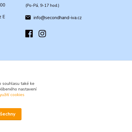
:00
(Po-Pá, 9-17 hod.)
z E
info@secondhand-iva.cz
 souhlasu také ke
blíbeného nastavení
yužití cookies
všechny
Vytvořeno na
Eshop-rychle.cz