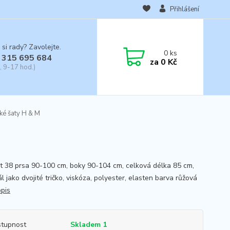
Přihlášení
 si rady? Zavolejte.
0
ks
 315 695 684
za
0 Kč
, 9-17 hod.)
é šaty H & M
st 38 prsa 90-100 cm, boky 90-104 cm, celková délka 85 cm,
l jako dvojité tričko, viskóza, polyester, elasten barva růžová
opis
tupnost
Skladem 1