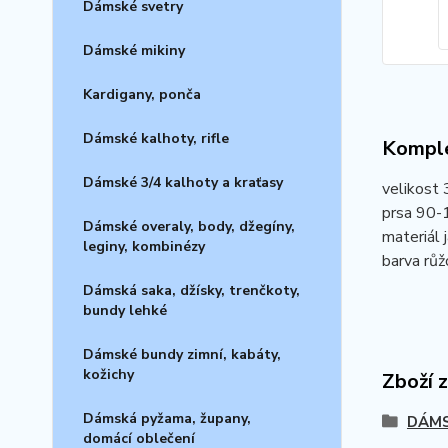
Dámské svetry
Dámské mikiny
Kardigany, ponča
Dámské kalhoty, rifle
Komple
Dámské 3/4 kalhoty a kraťasy
velikost
prsa 90-
Dámské overaly, body, džegíny,
materiál 
leginy, kombinézy
barva růž
Dámská saka, džísky, trenčkoty,
bundy lehké
Dámské bundy zimní, kabáty,
kožichy
Zboží 
Dámská pyžama, župany,
DÁMS
domácí oblečení