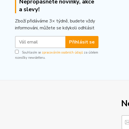
Nepropásněte novinky, akce
a slevy!
Zboží přidáváme 3× týdně, budete vždy
informováni, můžete se kdykoli odhlásit
Přihlásit se
Souhlasím se
zpracováním osobních údajů
za účelem
rozesílky newsletteru.
N