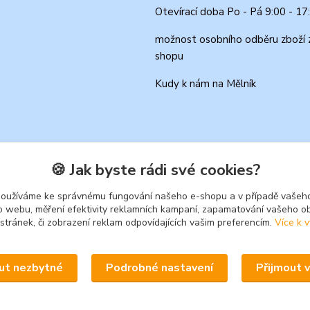
Otevírací doba Po - Pá 9:00 - 17
možnost osobního odběru zboží 
shopu
Kudy k nám na Mělník
🍪 Jak byste rádi své cookies?
používáme ke správnému fungování našeho e-shopu a v případě vašeho
k o webu, měření efektivity reklamních kampaní, zapamatování vašeho o
 stránek, či zobrazení reklam odpovídajících vašim preferencím.
Více k v
Upravit sběr cookies.
ut nezbytné
Podrobné nastavení
Přijmout 