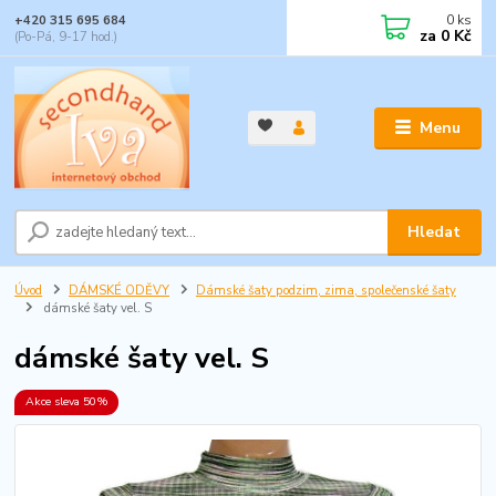
0
ks
+420 315 695 684
za
0 Kč
(Po-Pá, 9-17 hod.)
Menu
Hledat
Úvod
DÁMSKÉ ODĚVY
Dámské šaty podzim, zima, společenské šaty
dámské šaty vel. S
dámské šaty vel. S
Akce sleva 50%