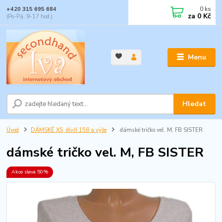
0
ks
+420 315 695 684
za
0 Kč
(Po-Pá, 9-17 hod.)
Menu
Hledat
Úvod
DÁMSKÉ XS, dívčí 158 a výše
dámské tričko vel. M, FB SISTER
dámské tričko vel. M, FB SISTER
Akce sleva 50%