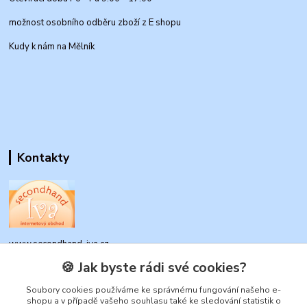
možnost osobního odběru zboží z E shopu
Kudy k nám na Mělník
Kontakty
www.secondhand-iva.cz
🍪 Jak byste rádi své cookies?
Ivana Husáková
+420 315 695 684
Soubory cookies používáme ke správnému fungování našeho e-
shopu a v případě vašeho souhlasu také ke sledování statistik o
(Po-Pá, 9-17 hod.)