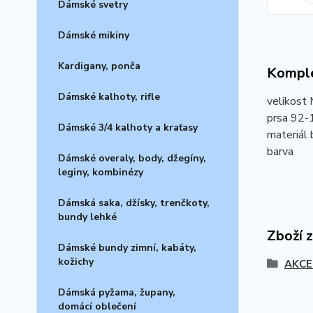
Dámské svetry
Dámské mikiny
Kardigany, ponča
Komple
Dámské kalhoty, rifle
velikost
prsa 92-1
Dámské 3/4 kalhoty a kraťasy
materiál 
barva
Dámské overaly, body, džegíny,
leginy, kombinézy
Dámská saka, džísky, trenčkoty,
bundy lehké
Zboží 
Dámské bundy zimní, kabáty,
kožichy
AKCE
Dámská pyžama, župany,
domácí oblečení