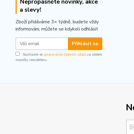
Nepropásněte novinky, akce
a slevy!
Zboží přidáváme 3× týdně, budete vždy
informováni, můžete se kdykoli odhlásit
Přihlásit se
Souhlasím se
zpracováním osobních údajů
za účelem
rozesílky newsletteru.
N