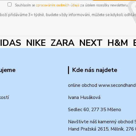
Souhlasím se
zpracováním osobních údajů
za účelem rozesílky newsletteru.
boží přidáváme 3× týdně, budete vždy informováni, můžete se kdykoli odhlás
DAS NIKE ZARA NEXT H&M 
ujeme
Kde nás najdete
online obchod www.secondhand-
kostí
Ivana Husáková
Sedlec 60, 277 35 Mšeno
Navštivte náš kamenný obchod 
Hand Pražská 2615, Mělník, 276