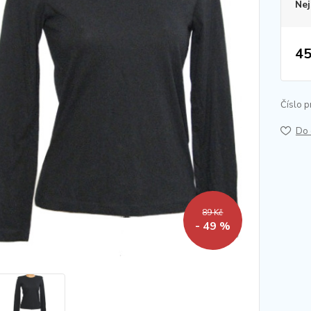
Nej
45
Číslo p
Do 
89 Kč
- 49 %