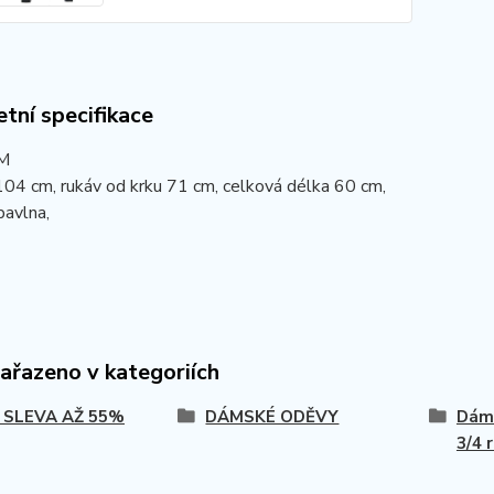
tní specifikace
 M
04 cm, rukáv od krku 71 cm, celková délka 60 cm,
bavlna,
zařazeno v kategoriích
 SLEVA AŽ 55%
DÁMSKÉ ODĚVY
Dáms
3/4 