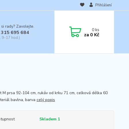
Přihlášení
 si rady? Zavolejte.
0
ks
 315 695 684
za
0 Kč
, 9-17 hod.)
st M prsa 92-104 cm, rukáv od krku 71 cm, celková délka 60
teriál bavlna, barva
celý popis
tupnost
Skladem 1