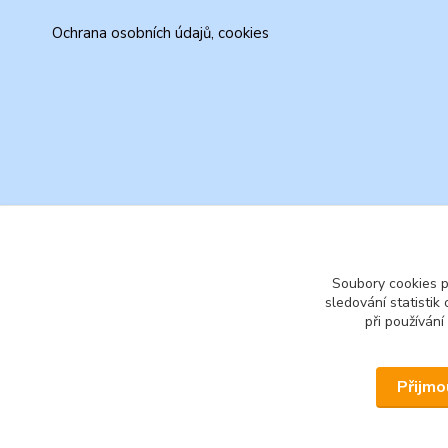
Ochrana osobních údajů, cookies
Soubory cookies 
sledování statisti
při používání
Přijmo
© 2026 www.secondhand-iva.cz on line obchod