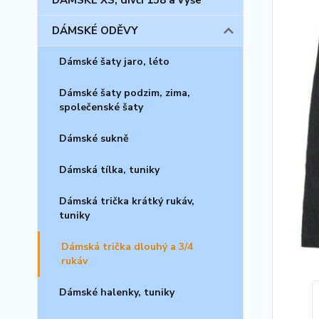
DÁMSKÉ XS, dívčí 158 a výše
DÁMSKÉ ODĚVY
Dámské šaty jaro, léto
Dámské šaty podzim, zima,
společenské šaty
Dámské sukně
Dámská tílka, tuniky
Dámská trička krátký rukáv,
tuniky
Dámská trička dlouhý a 3/4
rukáv
Dámské halenky, tuniky