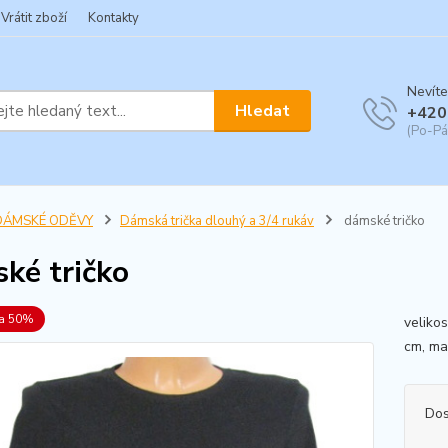
Vrátit zboží
Kontakty
Nevíte
Hledat
+420
(Po-Pá
DÁMSKÉ ODĚVY
Dámská trička dlouhý a 3/4 rukáv
dámské tričko
ké tričko
va 50%
veliko
cm, ma
Dos