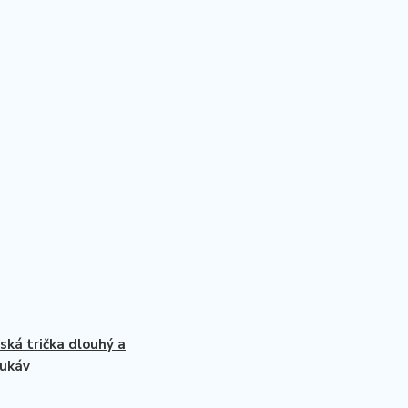
ká trička dlouhý a
rukáv