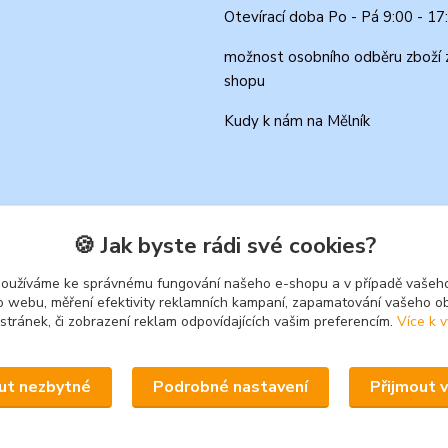
Otevírací doba Po - Pá 9:00 - 17
možnost osobního odběru zboží 
shopu
Kudy k nám na Mělník
🍪 Jak byste rádi své cookies?
používáme ke správnému fungování našeho e-shopu a v případě vašeho
k o webu, měření efektivity reklamních kampaní, zapamatování vašeho o
 stránek, či zobrazení reklam odpovídajících vašim preferencím.
Více k v
Upravit sběr cookies.
ut nezbytné
Podrobné nastavení
Přijmout 