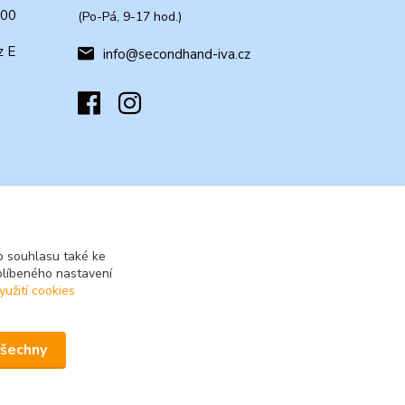
:00
(Po-Pá, 9-17 hod.)
z E
info@secondhand-iva.cz
 souhlasu také ke
blíbeného nastavení
yužití cookies
všechny
Vytvořeno na
Eshop-rychle.cz