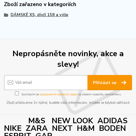
Zboží zařazeno v kategoriích
DÁMSKÉ XS, dívčí 158 a výše
Nepropásněte novinky, akce a
slevy!
Přihlásit se
Souhlasím se
zpracováním osobních údajů
za účelem rozesílky newsletteru.
Zboží přidáváme 3× týdně, budete vždy informováni, můžete se kdykoli odhlásit
M&S NEW LOOK ADIDAS
NIKE ZARA NEXT H&M BODEN
ESPRIT GAP