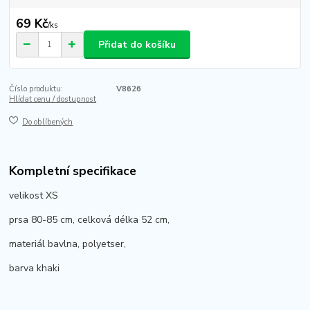
69 Kč
/
ks
Přidat do košíku
Číslo produktu:
V8626
Hlídat cenu / dostupnost
Do oblíbených
Kompletní specifikace
velikost XS
prsa 80-85 cm, celková délka 52 cm,
materiál bavlna, polyetser,
barva khaki