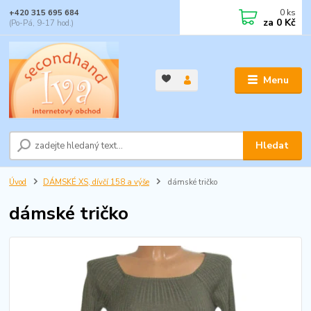
0
ks
+420 315 695 684
za
0 Kč
(Po-Pá, 9-17 hod.)
Menu
Hledat
Úvod
DÁMSKÉ XS, dívčí 158 a výše
dámské tričko
dámské tričko