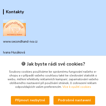
Kontakty
www.secondhand-iva.cz
Ivana Husáková
+420 315 695 684
(Po-Pá, 9-17 hod.)
🍪 Jak byste rádi své cookies?
info@secondhand-iva.cz
Soubory cookies používáme ke správnému fungování našeho e-
shopu a v případě vašeho souhlasu také ke sledování statistik o
webu, měření efektivity reklamních kampaní, zapamatování vašeho
oblíbeného nastavení při používání stránek, či zobrazení reklam
odpovídajících vašim preferencím.
Více k využití cookies
Přijmout nezbytné
Podrobné nastavení
Upravit sběr cookies.