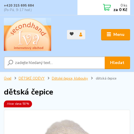
0
ks
+420 315 695 684
za
0 Kč
(Po-Pá, 9-17 hod.)
Menu
Hledat
Úvod
DĚTSKÉ ODĚVY
Dětské čepice, klobouky
dětská čepice
dětská čepice
Akce sleva 50%