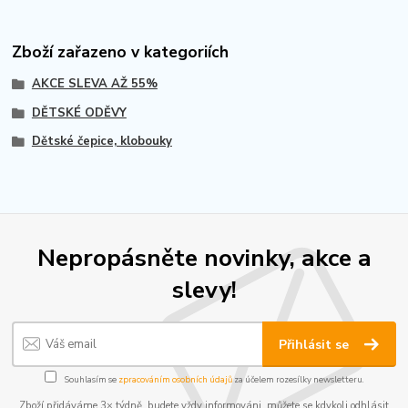
Zboží zařazeno v kategoriích
AKCE SLEVA AŽ 55%
DĚTSKÉ ODĚVY
Dětské čepice, klobouky
Nepropásněte novinky, akce a
slevy!
Přihlásit se
Souhlasím se
zpracováním osobních údajů
za účelem rozesílky newsletteru.
Zboží přidáváme 3× týdně, budete vždy informováni, můžete se kdykoli odhlásit