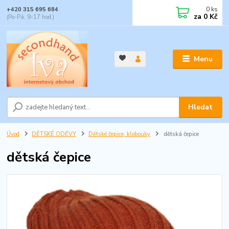
0
ks
+420 315 695 684
za
0 Kč
(Po-Pá, 9-17 hod.)
Menu
Hledat
Úvod
DĚTSKÉ ODĚVY
Dětské čepice, klobouky
dětská čepice
dětská čepice