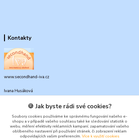
Kontakty
www.secondhand-iva.cz
Ivana Husáková
+420 315 695 684
(Po-Pá, 9-17 hod.)
🍪 Jak byste rádi své cookies?
info@secondhand-iva.cz
Soubory cookies používáme ke správnému fungování našeho e-
shopu a v případě vašeho souhlasu také ke sledování statistik o
webu, měření efektivity reklamních kampaní, zapamatování vašeho
oblíbeného nastavení při používání stránek, či zobrazení reklam
odpovídajících vašim preferencím.
Více k využití cookies