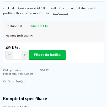
velikost 3-4 roky, obvod 44-58 cm, výška 20 cm, materiál vlna, akrilik,
podšívka fleec, barva modrá, bílá, ...
celý popis
Dostupnost
Skladem 1 ks
Nejsme plátci DPH
49 Kč
/
ks
Přidat do košíku
Číslo produktu:
V9422
Hlídat cenu / dostupnost
Do oblíbených
Kompletní specifikace