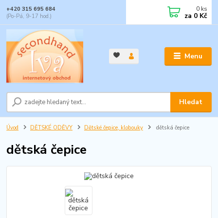
0
ks
+420 315 695 684
za
0 Kč
(Po-Pá, 9-17 hod.)
Menu
Hledat
Úvod
DĚTSKÉ ODĚVY
Dětské čepice, klobouky
dětská čepice
dětská čepice