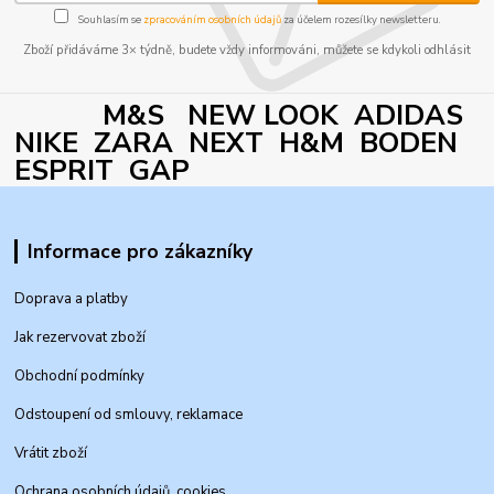
Souhlasím se
zpracováním osobních údajů
za účelem rozesílky newsletteru.
Zboží přidáváme 3× týdně, budete vždy informováni, můžete se kdykoli odhlásit
M&S NEW LOOK ADIDAS
NIKE ZARA NEXT H&M BODEN
ESPRIT GAP
Informace pro zákazníky
Doprava a platby
Jak rezervovat zboží
Obchodní podmínky
Odstoupení od smlouvy, reklamace
Vrátit zboží
Ochrana osobních údajů, cookies