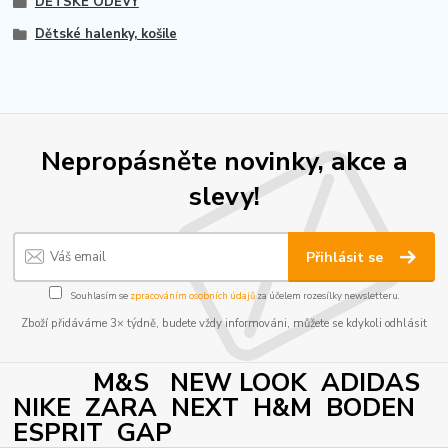
DĚTSKÉ ODĚVY
Dětské halenky, košile
Nepropásněte novinky, akce a
slevy!
Přihlásit se
Souhlasím se
zpracováním osobních údajů
za účelem rozesílky newsletteru.
Zboží přidáváme 3× týdně, budete vždy informováni, můžete se kdykoli odhlásit
M&S NEW LOOK ADIDAS
NIKE ZARA NEXT H&M BODEN
ESPRIT GAP