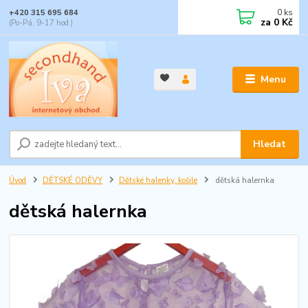
0
ks
+420 315 695 684
za
0 Kč
(Po-Pá, 9-17 hod.)
Menu
Hledat
Úvod
DĚTSKÉ ODĚVY
Dětské halenky, košile
dětská halernka
dětská halernka