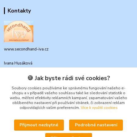
Kontakty
www.secondhand-iva.cz
Ivana Husáková
+420 315 695 684
(Po-Pá, 9-17 hod.)
🍪 Jak byste rádi své cookies?
info@secondhand-iva.cz
Soubory cookies používáme ke správnému fungování našeho e-
shopu a v případě vašeho souhlasu také ke sledování statistik o
webu, měření efektivity reklamních kampaní, zapamatování vašeho
oblíbeného nastavení při používání stránek, či zobrazení reklam
odpovídajících vašim preferencím.
Více k využití cookies
Přijmout nezbytné
Podrobné nastavení
Upravit sběr cookies.