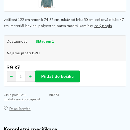
velikost 122 cm hrudník 74-82 cm, rukáv od krku 50 cm, celková délka 47
cm, materiál bavlna, polyester, barva modrá, kamínky,
celý popis
Dostupnost
Skladem 1
Nejsme plátci DPH
39 Kč
Přidat do košíku
Číslo produktu:
V8273
Hlídat cenu / dostupnost
Do oblíbených
Kompletní specifikace