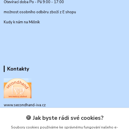
Otevírací doba Po - Pá 9:00 - 17:00
možnost osobního odběru zboží z E shopu
Kudy k nám na Mělník
Kontakty
www.secondhand-iva.cz
🍪 Jak byste rádi své cookies?
Ivana Husáková
+420 315 695 684
Soubory cookies používáme ke správnému fungování našeho e-