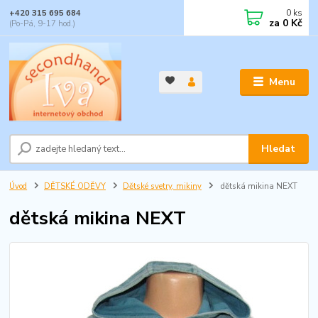
0
ks
+420 315 695 684
za
0 Kč
(Po-Pá, 9-17 hod.)
Menu
Hledat
Úvod
DĚTSKÉ ODĚVY
Dětské svetry, mikiny
dětská mikina NEXT
dětská mikina NEXT