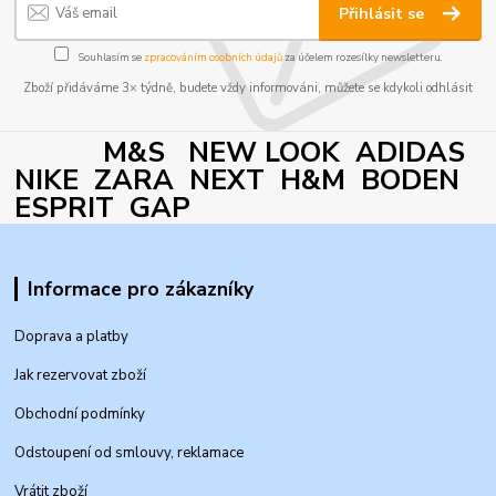
Přihlásit se
Souhlasím se
zpracováním osobních údajů
za účelem rozesílky newsletteru.
Zboží přidáváme 3× týdně, budete vždy informováni, můžete se kdykoli odhlásit
M&S NEW LOOK ADIDAS
NIKE ZARA NEXT H&M BODEN
ESPRIT GAP
Informace pro zákazníky
Doprava a platby
Jak rezervovat zboží
Obchodní podmínky
Odstoupení od smlouvy, reklamace
Vrátit zboží