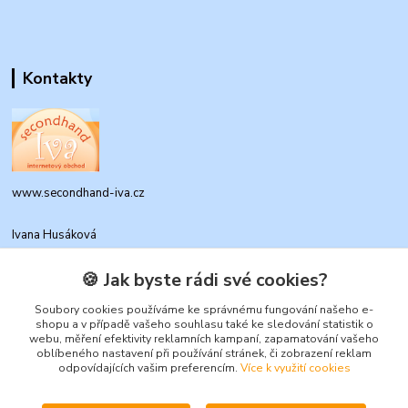
Kontakty
www.secondhand-iva.cz
Ivana Husáková
+420 315 695 684
(Po-Pá, 9-17 hod.)
🍪 Jak byste rádi své cookies?
info@secondhand-iva.cz
Soubory cookies používáme ke správnému fungování našeho e-
shopu a v případě vašeho souhlasu také ke sledování statistik o
webu, měření efektivity reklamních kampaní, zapamatování vašeho
oblíbeného nastavení při používání stránek, či zobrazení reklam
odpovídajících vašim preferencím.
Více k využití cookies