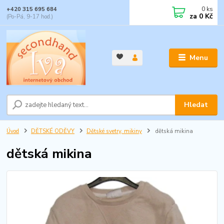
0
ks
+420 315 695 684
za
0 Kč
(Po-Pá, 9-17 hod.)
Menu
Hledat
Úvod
DĚTSKÉ ODĚVY
Dětské svetry, mikiny
dětská mikina
dětská mikina