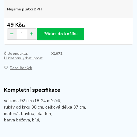
Nejsme plátci DPH
49 Kč
/
ks
Přidat do košíku
Číslo produktu:
X1072
Hlídat cenu / dostupnost
Do oblíbených
Kompletní specifikace
velikost 92 cm /18-24 měsíců,
rukáv od krku 38 cm, celková délka 37 cm,
materiál bavlna, elasten,
barva béžová, bílá,