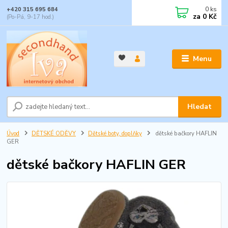
0
ks
+420 315 695 684
za
0 Kč
(Po-Pá, 9-17 hod.)
Menu
Hledat
Úvod
DĚTSKÉ ODĚVY
Dětské boty, doplňky
dětské bačkory HAFLIN
GER
dětské bačkory HAFLIN GER