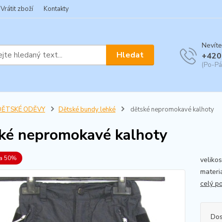
Vrátit zboží
Kontakty
Nevíte
Hledat
+420
(Po-Pá
DĚTSKÉ ODĚVY
Dětské bundy lehké
dětské nepromokavé kalhoty
ké nepromokavé kalhoty
va 50%
veliko
materi
celý p
Dos