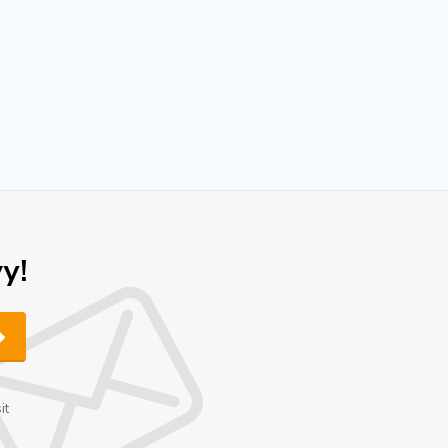
y!
it