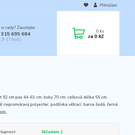
Přihlášení
 si rady? Zavolejte.
0
ks
 315 695 684
za
0 Kč
, 9-17 hod.)
st 92 cm pas 44-61 cm, boky 70 cm, celková délka 55 cm,
ál nepromokavý polyester, podšívka větrací, barva šedá, černá
opis
tupnost
Skladem 1