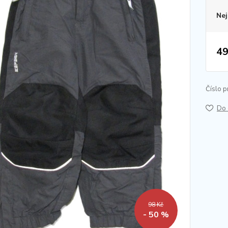
Nej
49
Číslo p
Do 
98 Kč
- 50 %