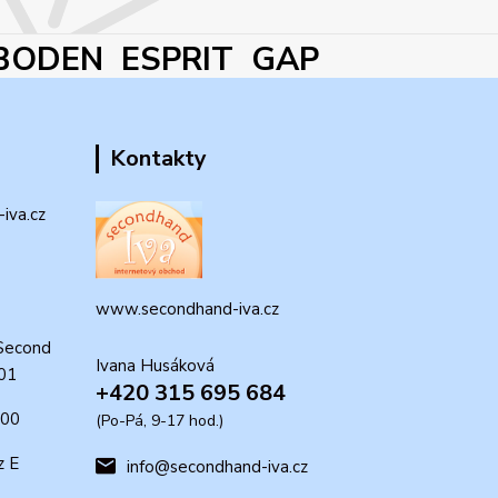
BODEN ESPRIT GAP
Kontakty
iva.cz
www.secondhand-iva.cz
Second
Ivana Husáková
 01
+420 315 695 684
:00
(Po-Pá, 9-17 hod.)
z E
info@secondhand-iva.cz