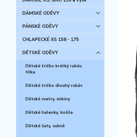
DÁMSKÉ XS, dívčí 158 a výše
DÁMSKÉ ODĚVY
PÁNSKÉ ODĚVY
CHLAPECKÉ XS 158 - 175
DĚTSKÉ ODĚVY
Dětské tričko krátký rukáv,
tílka
Dětské tričko dlouhý rukáv
Dětské svetry, mikiny
Dětské halenky, košile
Dětské šaty, sukně