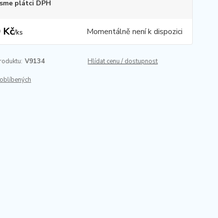
sme plátci DPH
 Kč
Momentálně není k dispozici
/
ks
roduktu:
V9134
Hlídat cenu / dostupnost
oblíbených