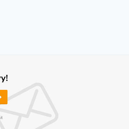
y!
it