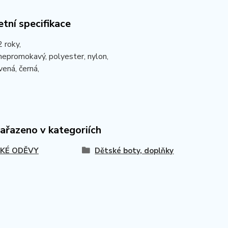
tní specifikace
2 roky,
nepromokavý, polyester, nylon,
vená, černá,
zařazeno v kategoriích
KÉ ODĚVY
Dětské boty, doplňky