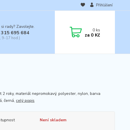
Přihlášení
 si rady? Zavolejte.
0
ks
 315 695 684
za
0 Kč
, 9-17 hod.)
t 2 roky, materiál nepromokavý, polyester, nylon, barva
á, černá,
celý popis
tupnost
Není skladem