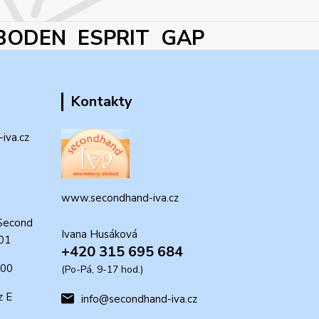
BODEN ESPRIT GAP
Kontakty
iva.cz
www.secondhand-iva.cz
Second
Ivana Husáková
 01
+420 315 695 684
:00
(Po-Pá, 9-17 hod.)
z E
info@secondhand-iva.cz