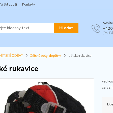
Vrátit zboží
Kontakty
Nevíte
Hledat
+420
(Po-Pá
DĚTSKÉ ODĚVY
Dětské boty, doplňky
dětské rukavice
ké rukavice
velikos
červen
Dos