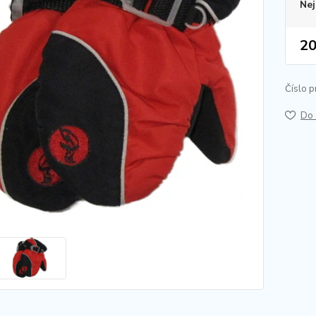
Nej
20
Číslo p
Do 