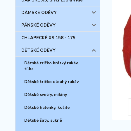
DÁMSKÉ XS, dívčí 158 a výše
DÁMSKÉ ODĚVY
PÁNSKÉ ODĚVY
CHLAPECKÉ XS 158 - 175
DĚTSKÉ ODĚVY
Dětské tričko krátký rukáv,
tílka
Dětské tričko dlouhý rukáv
Dětské svetry, mikiny
Dětské halenky, košile
Dětské šaty, sukně