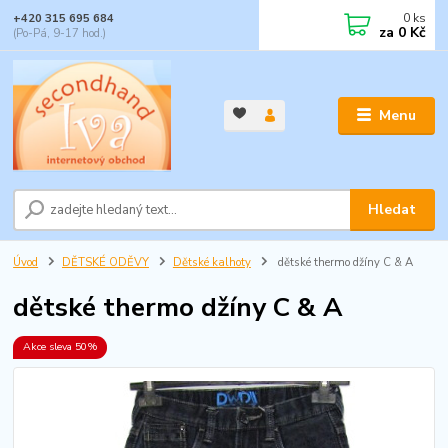
0
ks
+420 315 695 684
za
0 Kč
(Po-Pá, 9-17 hod.)
Menu
Hledat
Úvod
DĚTSKÉ ODĚVY
Dětské kalhoty
dětské thermo džíny C & A
dětské thermo džíny C & A
Akce sleva 50%