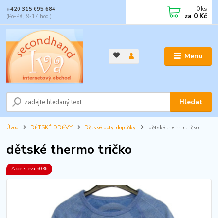
0
ks
+420 315 695 684
za
0 Kč
(Po-Pá, 9-17 hod.)
Menu
Hledat
Úvod
DĚTSKÉ ODĚVY
Dětské boty, doplňky
dětské thermo tričko
dětské thermo tričko
Akce sleva 50%