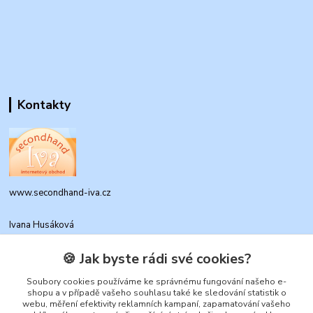
Kontakty
www.secondhand-iva.cz
Ivana Husáková
+420 315 695 684
(Po-Pá, 9-17 hod.)
🍪 Jak byste rádi své cookies?
info@secondhand-iva.cz
Soubory cookies používáme ke správnému fungování našeho e-
shopu a v případě vašeho souhlasu také ke sledování statistik o
webu, měření efektivity reklamních kampaní, zapamatování vašeho