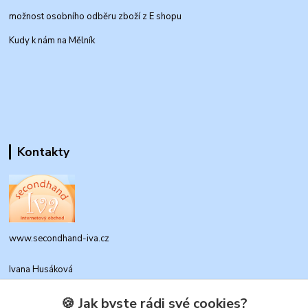
možnost osobního odběru zboží z E shopu
Kudy k nám na Mělník
Kontakty
www.secondhand-iva.cz
Ivana Husáková
+420 315 695 684
(Po-Pá, 9-17 hod.)
🍪 Jak byste rádi své cookies?