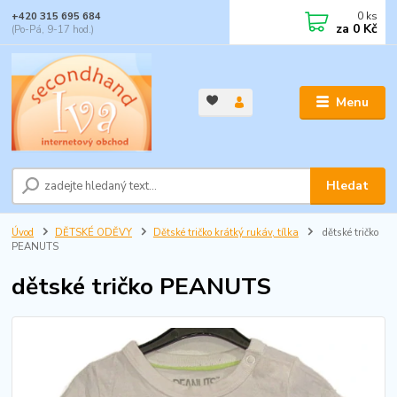
0
ks
+420 315 695 684
za
0 Kč
(Po-Pá, 9-17 hod.)
Menu
Hledat
Úvod
DĚTSKÉ ODĚVY
Dětské tričko krátký rukáv, tílka
dětské tričko
PEANUTS
dětské tričko PEANUTS