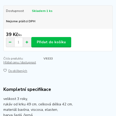
Dostupnost
Skladem 1 ks
Nejsme plátci DPH
39 Kč
/
ks
Přidat do košíku
Číslo produktu:
V9333
Hlídat cenu / dostupnost
Do oblíbených
Kompletní specifikace
velikost 3 roky,
rukáv od krku 49 cm, celková délka 42 cm,
materiál bavlna, viscosa, elasten,
barva šedá, černá,