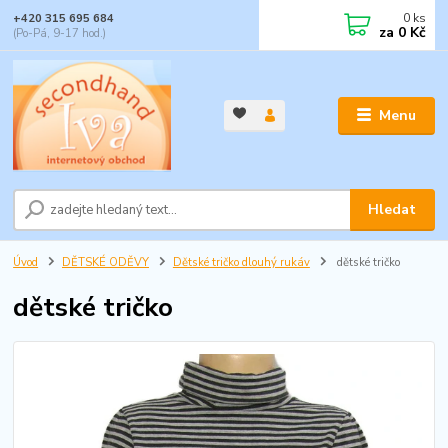
0
ks
+420 315 695 684
za
0 Kč
(Po-Pá, 9-17 hod.)
Menu
Hledat
Úvod
DĚTSKÉ ODĚVY
Dětské tričko dlouhý rukáv
dětské tričko
dětské tričko