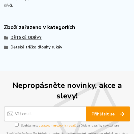
dívčí,
Zboží zařazeno v kategoriích
DĚTSKÉ ODĚVY
Dětské tričko dlouhý rukáv
Nepropásněte novinky, akce a
slevy!
Přihlásit se
Souhlasím se
zpracováním osobních údajů
za účelem rozesílky newsletteru.
Zboží přidáváme 3× týdně, budete vždy informováni, můžete se kdykoli odhlásit