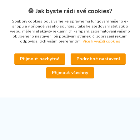
Kontakty
🍪 Jak byste rádi své cookies?
Soubory cookies používáme ke správnému fungování našeho e-
shopu a v případě vašeho souhlasu také ke sledování statistik o
webu, měření efektivity reklamních kampaní, zapamatování vašeho
oblíbeného nastavení při používání stránek, či zobrazení reklam
odpovídajících vašim preferencím.
Více k využití cookies
www.secondhand-iva.cz
Přijmout nezbytné
Podrobné nastavení
Ivana Husáková
+420 315 695 684
(Po-Pá, 9-17 hod.)
Přijmout všechny
info@secondhand-iva.cz
Upravit sběr cookies.