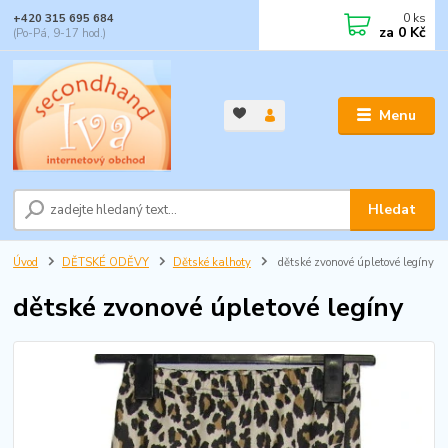
0
ks
+420 315 695 684
za
0 Kč
(Po-Pá, 9-17 hod.)
Menu
Hledat
Úvod
DĚTSKÉ ODĚVY
Dětské kalhoty
dětské zvonové úpletové legíny
dětské zvonové úpletové legíny