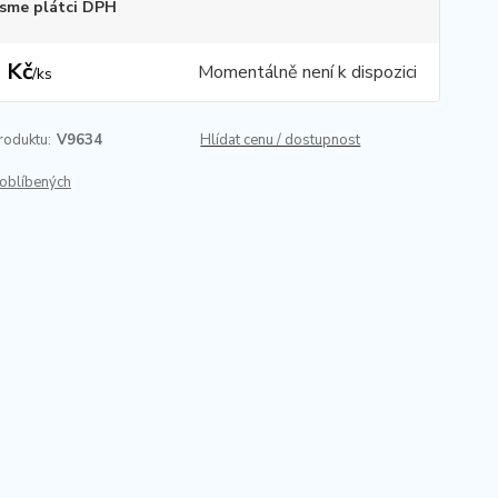
sme plátci DPH
 Kč
Momentálně není k dispozici
/
ks
roduktu:
V9634
Hlídat cenu / dostupnost
oblíbených