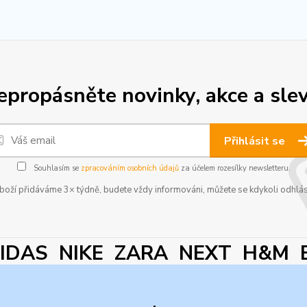
epropásněte novinky, akce a slev
Přihlásit se
Souhlasím se
zpracováním osobních údajů
za účelem rozesílky newsletteru.
boží přidáváme 3× týdně, budete vždy informováni, můžete se kdykoli odhlás
DAS NIKE ZARA NEXT H&M 