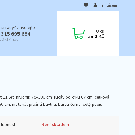
Přihlášení
 si rady? Zavolejte.
0
ks
 315 695 684
za
0 Kč
, 9-17 hod.)
st 11 let, hrudník 78-100 cm, rukáv od krku 67 cm, celková
50 cm, materiál pružná bavlna, barva černá,
celý popis
tupnost
Není skladem