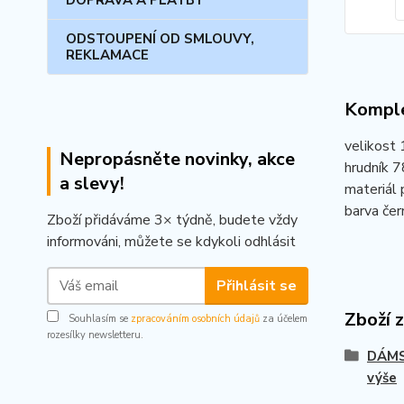
DOPRAVA A PLATBY
ODSTOUPENÍ OD SMLOUVY,
REKLAMACE
Komple
velikost 
Nepropásněte novinky, akce
hrudník 7
a slevy!
materiál 
barva čer
Zboží přidáváme 3× týdně, budete vždy
informováni, můžete se kdykoli odhlásit
Přihlásit se
Zboží 
Souhlasím se
zpracováním osobních údajů
za účelem
rozesílky newsletteru.
DÁMSK
výše