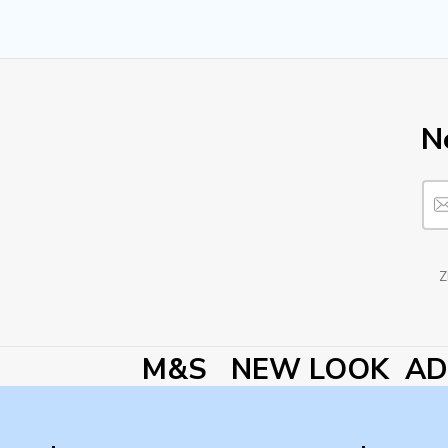
N
Z
M&S NEW LOOK ADI