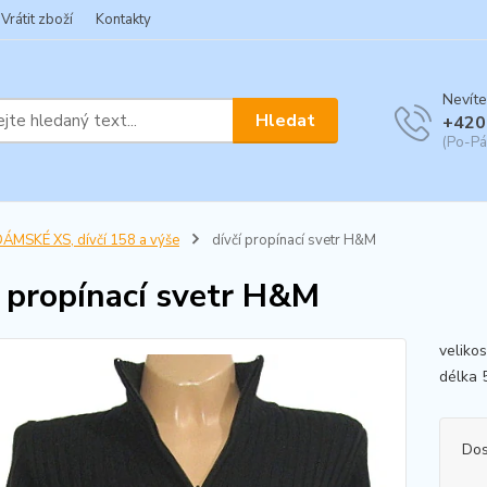
Vrátit zboží
Kontakty
Nevíte
Hledat
+420
(Po-Pá
ÁMSKÉ XS, dívčí 158 a výše
dívčí propínací svetr H&M
í propínací svetr H&M
veliko
délka 
Dos