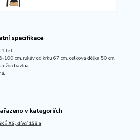
tní specifikace
11 let,
8-100 cm, rukáv od krku 67 cm, celková délka 50 cm,
pružná bavlna,
ná,
zařazeno v kategoriích
É XS, dívčí 158 a