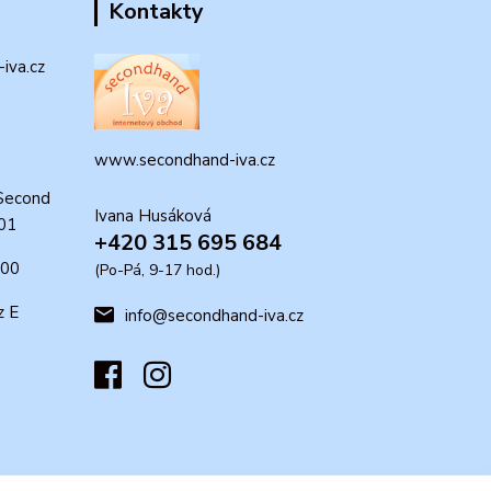
Kontakty
iva.cz
www.secondhand-iva.cz
Second
Ivana Husáková
 01
+420 315 695 684
:00
(Po-Pá, 9-17 hod.)
z E
info@secondhand-iva.cz