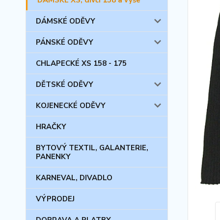
DÁMSKÉ XS, dívčí 158 a výše
DÁMSKÉ ODĚVY
PÁNSKÉ ODĚVY
CHLAPECKÉ XS 158 - 175
DĚTSKÉ ODĚVY
KOJENECKÉ ODĚVY
HRAČKY
BYTOVÝ TEXTIL, GALANTERIE,
PANENKY
KARNEVAL, DIVADLO
VÝPRODEJ