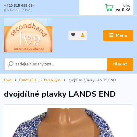
0
ks
+420 315 695 684
za
0 Kč
(Po-Pá, 9-17 hod.)
Menu
Hledat
Úvod
DÁMSKÉ XL, 20/48 a výše
dvojdílné plavky LANDS END
dvojdílné plavky LANDS END