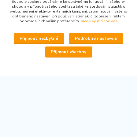
Soubory cookies používáme ke správnému fungování našeho e-
shopu a v případě vašeho souhlasu také ke sledování statistik o
webu, měření efektivity reklamních kampaní, zapamatování vašeho
oblíbeného nastavení při používání stránek, či zobrazení reklam
odpovídajících vašim preferencím.
Více k využití cookies
www.secondhand-iva.cz
Přijmout nezbytné
Podrobné nastavení
Ivana Husáková
+420 315 695 684
Přijmout všechny
(Po-Pá, 9-17 hod.)
info@secondhand-iva.cz
Upravit sběr cookies.
© 2026 www.secondhand-iva.cz on line obchod
Vytvořeno na
Eshop-rychle.cz