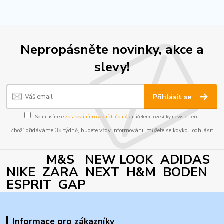
Nepropásněte novinky, akce a
slevy!
Přihlásit se
Souhlasím se
zpracováním osobních údajů
za účelem rozesílky newsletteru.
Zboží přidáváme 3× týdně, budete vždy informováni, můžete se kdykoli odhlásit
M&S NEW LOOK ADIDAS
NIKE ZARA NEXT H&M BODEN
ESPRIT GAP
Informace pro zákazníky