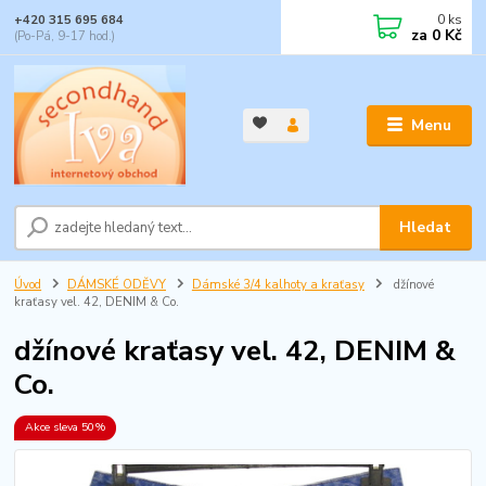
0
ks
+420 315 695 684
za
0 Kč
(Po-Pá, 9-17 hod.)
Menu
Hledat
Úvod
DÁMSKÉ ODĚVY
Dámské 3/4 kalhoty a kraťasy
džínové
kraťasy vel. 42, DENIM & Co.
džínové kraťasy vel. 42, DENIM &
Co.
Akce sleva 50%