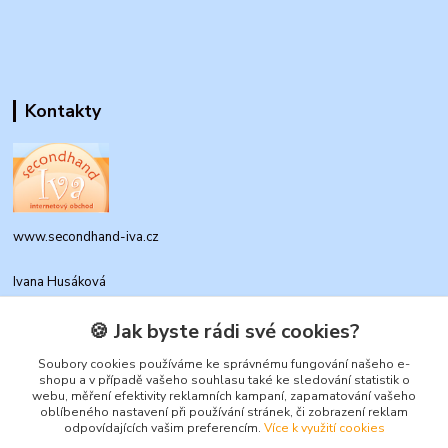
Kontakty
www.secondhand-iva.cz
Ivana Husáková
+420 315 695 684
(Po-Pá, 9-17 hod.)
🍪 Jak byste rádi své cookies?
info@secondhand-iva.cz
Soubory cookies používáme ke správnému fungování našeho e-
shopu a v případě vašeho souhlasu také ke sledování statistik o
webu, měření efektivity reklamních kampaní, zapamatování vašeho
oblíbeného nastavení při používání stránek, či zobrazení reklam
odpovídajících vašim preferencím.
Více k využití cookies