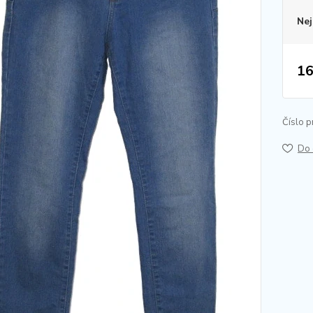
Nej
16
Číslo p
Do 