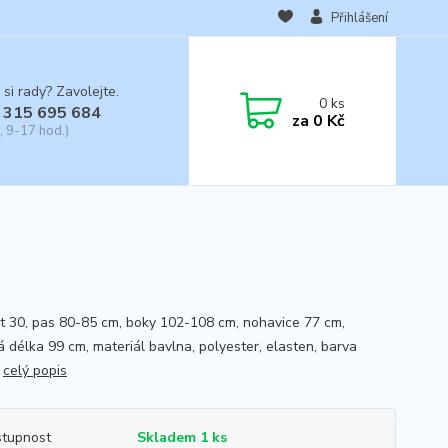
Přihlášení
 si rady? Zavolejte.
0
ks
 315 695 684
za
0 Kč
, 9-17 hod.)
st 30, pas 80-85 cm, boky 102-108 cm, nohavice 77 cm,
á délka 99 cm, materiál bavlna, polyester, elasten, barva
,
celý popis
tupnost
Skladem 1 ks