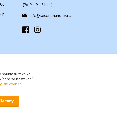
:00
(Po-Pá, 9-17 hod.)
z E
info@secondhand-iva.cz
 souhlasu také ke
blíbeného nastavení
yužití cookies
všechny
Vytvořeno na
Eshop-rychle.cz