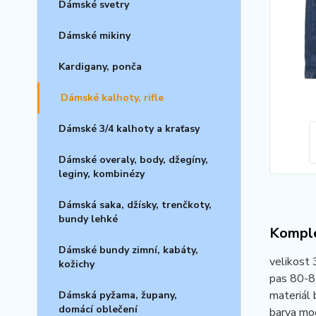
Dámské svetry
Dámské mikiny
Kardigany, ponča
Dámské kalhoty, rifle
Dámské 3/4 kalhoty a kraťasy
Dámské overaly, body, džegíny,
leginy, kombinézy
Dámská saka, džísky, trenčkoty,
bundy lehké
Komple
Dámské bundy zimní, kabáty,
velikost 
kožichy
pas 80-8
materiál 
Dámská pyžama, župany,
domácí oblečení
barva mo