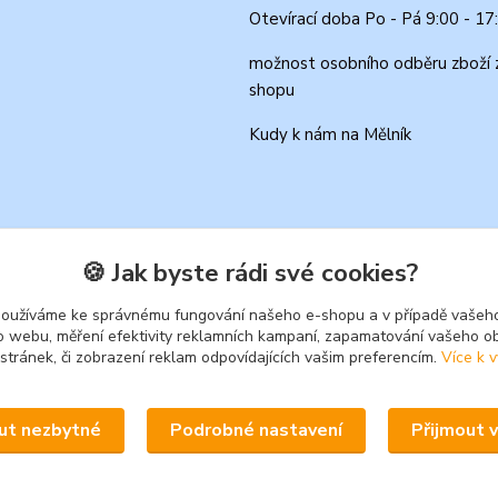
Otevírací doba Po - Pá 9:00 - 17
možnost osobního odběru zboží 
shopu
Kudy k nám na Mělník
🍪 Jak byste rádi své cookies?
používáme ke správnému fungování našeho e-shopu a v případě vašeho
k o webu, měření efektivity reklamních kampaní, zapamatování vašeho o
 stránek, či zobrazení reklam odpovídajících vašim preferencím.
Více k v
Upravit sběr cookies.
ut nezbytné
Podrobné nastavení
Přijmout 