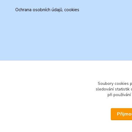
Ochrana osobních údajů, cookies
Soubory cookies 
sledování statisti
při používání
Přijmo
© 2026 www.secondhand-iva.cz on line obchod