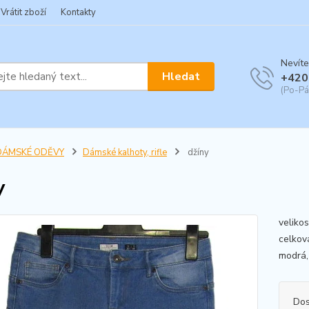
Vrátit zboží
Kontakty
Nevíte
Hledat
+420
(Po-Pá
DÁMSKÉ ODĚVY
Dámské kalhoty, rifle
džíny
y
veliko
celkov
modrá
Dos