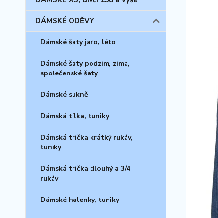
DÁMSKÉ XS, dívčí 158 a výše
DÁMSKÉ ODĚVY
Dámské šaty jaro, léto
Dámské šaty podzim, zima,
společenské šaty
Dámské sukně
Dámská tílka, tuniky
Dámská trička krátký rukáv,
tuniky
Dámská trička dlouhý a 3/4
rukáv
Dámské halenky, tuniky