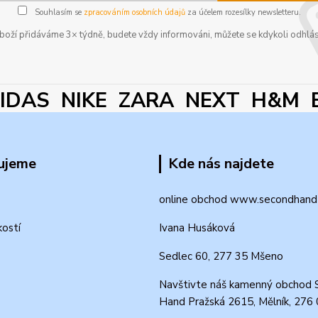
Souhlasím se
zpracováním osobních údajů
za účelem rozesílky newsletteru.
boží přidáváme 3× týdně, budete vždy informováni, můžete se kdykoli odhlás
DAS NIKE ZARA NEXT H&M 
ujeme
Kde nás najdete
online obchod www.secondhand-
kostí
Ivana Husáková
Sedlec 60, 277 35 Mšeno
Navštivte náš kamenný obchod 
Hand Pražská 2615, Mělník, 276