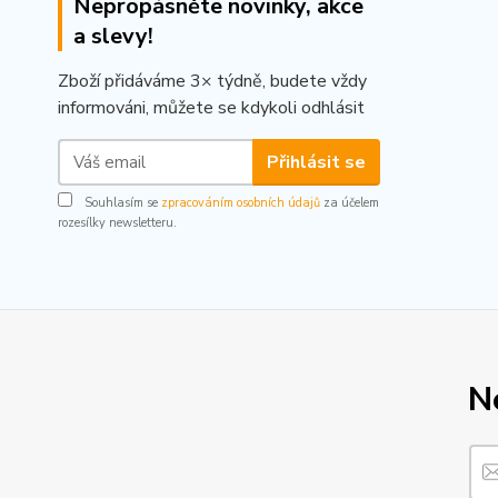
Nepropásněte novinky, akce
a slevy!
Zboží přidáváme 3× týdně, budete vždy
informováni, můžete se kdykoli odhlásit
Přihlásit se
Souhlasím se
zpracováním osobních údajů
za účelem
rozesílky newsletteru.
N