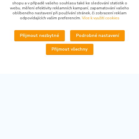
shopu a v případě vašeho souhlasu také ke sledování statistik o
webu, měření efektivity reklamních kampaní, zapamatování vašeho
oblíbeného nastavení při používání stránek, či zobrazení reklam
odpovídajících vašim preferencím.
Více k využití cookies
Kontakty
Přijmout nezbytné
Podrobné nastavení
Přijmout všechny
www.secondhand-iva.cz
Ivana Husáková
+420 315 695 684
(Po-Pá, 9-17 hod.)
info@secondhand-iva.cz