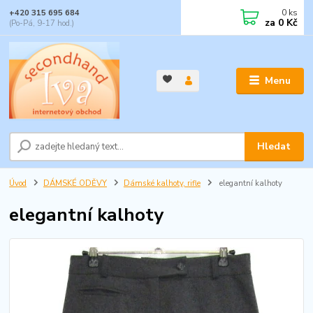
0
ks
+420 315 695 684
za
0 Kč
(Po-Pá, 9-17 hod.)
Menu
Hledat
Úvod
DÁMSKÉ ODĚVY
Dámské kalhoty, rifle
elegantní kalhoty
elegantní kalhoty