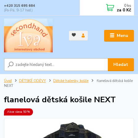
0
ks
+420 315 695 684
za
0 Kč
(Po-Pá, 9-17 hod.)
Menu
Hledat
Úvod
DĚTSKÉ ODĚVY
Dětské halenky, košile
flanelová dětská košile
NEXT
flanelová dětská košile NEXT
Akce sleva 50%