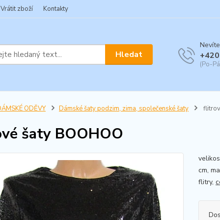
Vrátit zboží
Kontakty
Nevíte
Hledat
+420
(Po-Pá
DÁMSKÉ ODĚVY
Dámské šaty podzim, zima, společenské šaty
flitr
rové šaty BOOHOO
veliko
cm, mat
flitry,
c
Dos