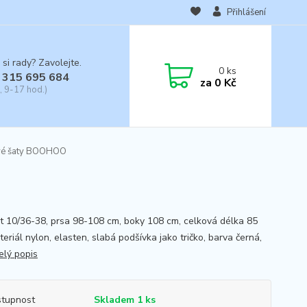
Přihlášení
 si rady? Zavolejte.
0
ks
 315 695 684
za
0 Kč
, 9-17 hod.)
ové šaty BOOHOO
st 10/36-38, prsa 98-108 cm, boky 108 cm, celková délka 85
eriál nylon, elasten, slabá podšívka jako tričko, barva černá,
elý popis
tupnost
Skladem 1 ks