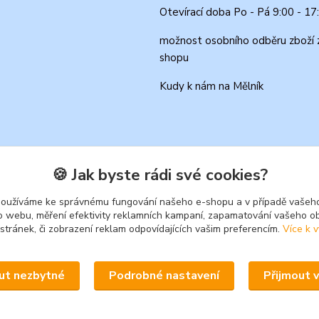
Otevírací doba Po - Pá 9:00 - 17
možnost osobního odběru zboží 
shopu
Kudy k nám na Mělník
🍪 Jak byste rádi své cookies?
používáme ke správnému fungování našeho e-shopu a v případě vašeho
k o webu, měření efektivity reklamních kampaní, zapamatování vašeho o
 stránek, či zobrazení reklam odpovídajících vašim preferencím.
Více k v
Upravit sběr cookies.
ut nezbytné
Podrobné nastavení
Přijmout 