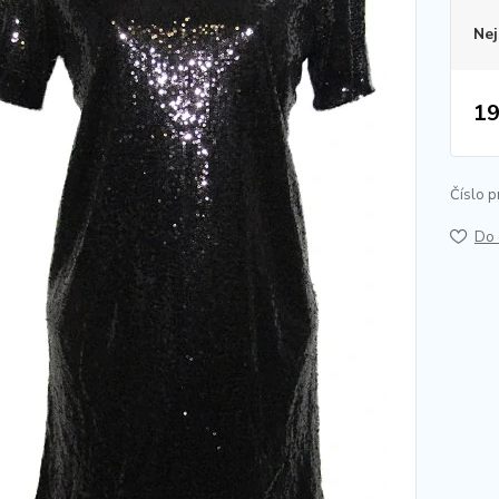
Nej
19
Číslo p
Do 