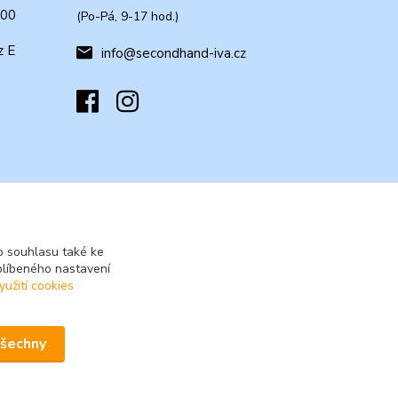
:00
(Po-Pá, 9-17 hod.)
z E
info@secondhand-iva.cz
 souhlasu také ke
blíbeného nastavení
yužití cookies
všechny
Vytvořeno na
Eshop-rychle.cz