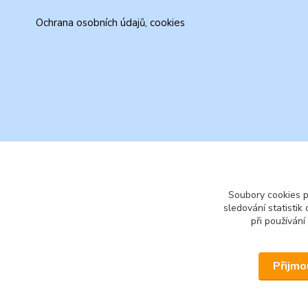
Ochrana osobních údajů, cookies
Soubory cookies 
sledování statisti
při používání
Přijmo
© 2026 www.secondhand-iva.cz on line obchod