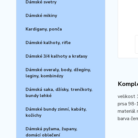
Dámské svetry
Dámské mikiny
Kardigany, ponča
Dámské kalhoty, rifle
Dámské 3/4 kalhoty a kraťasy
Dámské overaly, body, džegíny,
leginy, kombinézy
Komple
Dámská saka, džísky, trenčkoty,
bundy lehké
velikost
prsa 98-
Dámské bundy zimní, kabáty,
materiál 
kožichy
barva čern
Dámská pyžama, župany,
domácí oblečení