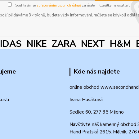
Souhlasím se
zpracováním osobních údajů
za účelem rozesílky newsletteru.
boží přidáváme 3× týdně, budete vždy informováni, můžete se kdykoli odhlás
DAS NIKE ZARA NEXT H&M 
ujeme
Kde nás najdete
online obchod www.secondhand-
kostí
Ivana Husáková
Sedlec 60, 277 35 Mšeno
Navštivte náš kamenný obchod 
Hand Pražská 2615, Mělník, 276