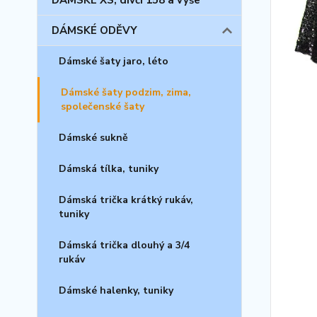
DÁMSKÉ XS, dívčí 158 a výše
DÁMSKÉ ODĚVY
Dámské šaty jaro, léto
Dámské šaty podzim, zima,
společenské šaty
Dámské sukně
Dámská tílka, tuniky
Dámská trička krátký rukáv,
tuniky
Dámská trička dlouhý a 3/4
rukáv
Dámské halenky, tuniky