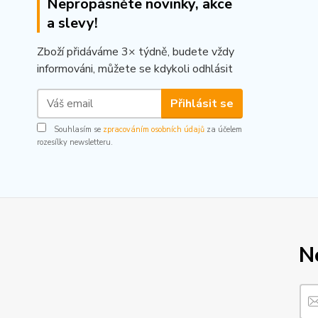
Nepropásněte novinky, akce
a slevy!
Zboží přidáváme 3× týdně, budete vždy
informováni, můžete se kdykoli odhlásit
Přihlásit se
Souhlasím se
zpracováním osobních údajů
za účelem
rozesílky newsletteru.
N