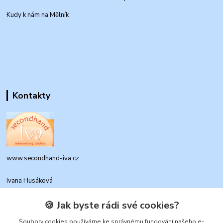
Kudy k nám na Mělník
Kontakty
www.secondhand-iva.cz
Ivana Husáková
+420 315 695 684
(Po-Pá, 9-17 hod.)
🍪 Jak byste rádi své cookies?
info@secondhand-iva.cz
Soubory cookies používáme ke správnému fungování našeho e-