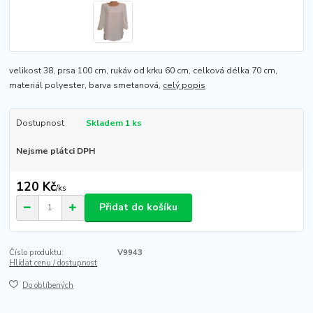
velikost 38, prsa 100 cm, rukáv od krku 60 cm, celková délka 70 cm,
materiál polyester, barva smetanová,
celý popis
Dostupnost
Skladem 1 ks
Nejsme plátci DPH
120 Kč
/
ks
Přidat do košíku
Číslo produktu:
V9943
Hlídat cenu / dostupnost
Do oblíbených