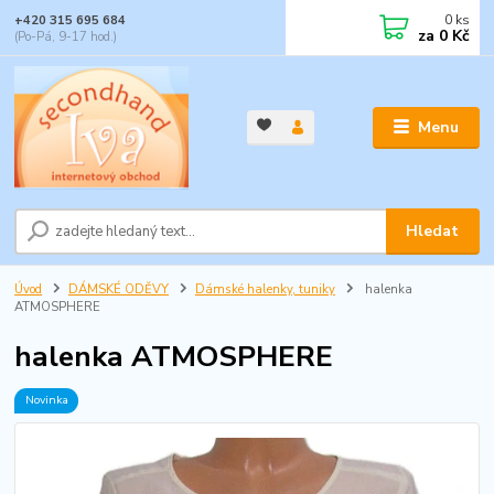
0
ks
+420 315 695 684
za
0 Kč
(Po-Pá, 9-17 hod.)
Menu
Hledat
Úvod
DÁMSKÉ ODĚVY
Dámské halenky, tuniky
halenka
ATMOSPHERE
halenka ATMOSPHERE
Novinka