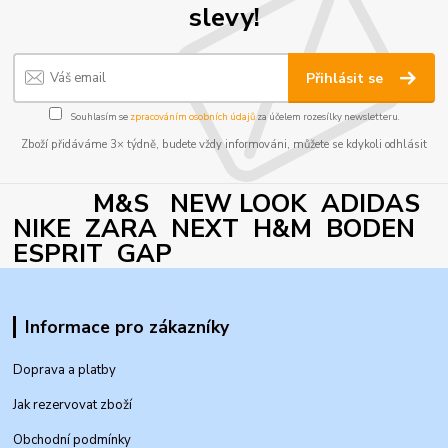
slevy!
Přihlásit se
Souhlasím se
zpracováním osobních údajů
za účelem rozesílky newsletteru.
Zboží přidáváme 3× týdně, budete vždy informováni, můžete se kdykoli odhlásit
M&S NEW LOOK ADIDAS
NIKE ZARA NEXT H&M BODEN
ESPRIT GAP
Informace pro zákazníky
Doprava a platby
Jak rezervovat zboží
Obchodní podmínky