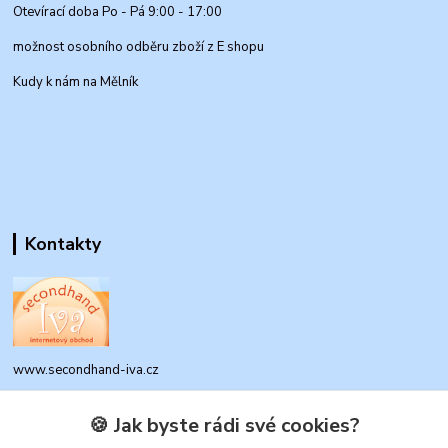
Otevírací doba Po - Pá 9:00 - 17:00
možnost osobního odběru zboží z E shopu
Kudy k nám na Mělník
Kontakty
www.secondhand-iva.cz
Ivana Husáková
🍪 Jak byste rádi své cookies?
+420 315 695 684