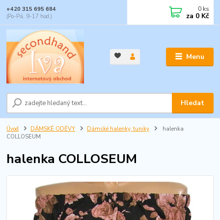
0
ks
+420 315 695 684
za
0 Kč
(Po-Pá, 9-17 hod.)
Menu
Hledat
Úvod
DÁMSKÉ ODĚVY
Dámské halenky, tuniky
halenka
COLLOSEUM
halenka COLLOSEUM