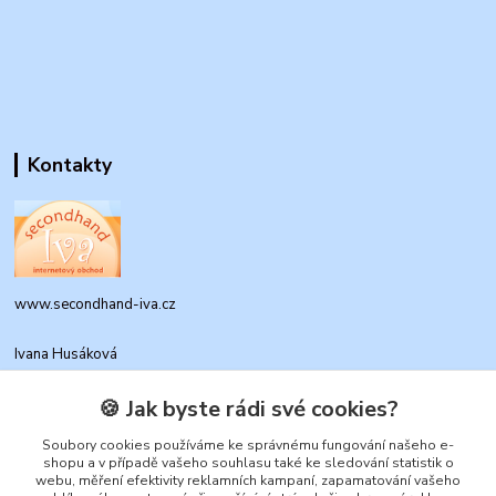
Kontakty
www.secondhand-iva.cz
Ivana Husáková
+420 315 695 684
(Po-Pá, 9-17 hod.)
🍪 Jak byste rádi své cookies?
info@secondhand-iva.cz
Soubory cookies používáme ke správnému fungování našeho e-
shopu a v případě vašeho souhlasu také ke sledování statistik o
webu, měření efektivity reklamních kampaní, zapamatování vašeho