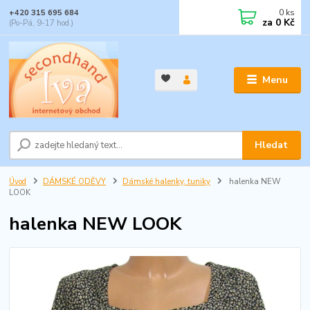
0
ks
+420 315 695 684
za
0 Kč
(Po-Pá, 9-17 hod.)
Menu
Hledat
Úvod
DÁMSKÉ ODĚVY
Dámské halenky, tuniky
halenka NEW
LOOK
halenka NEW LOOK