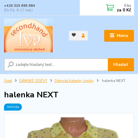
0
ks
+420 315 695 684
za
0 Kč
(Po-Pá, 9-17 hod.)
Menu
Hledat
Úvod
DÁMSKÉ ODĚVY
Dámské halenky, tuniky
halenka NEXT
halenka NEXT
Novinka