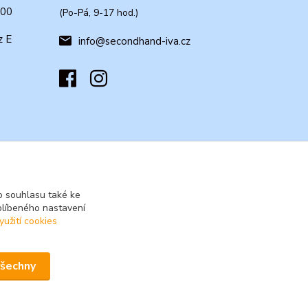
:00
(Po-Pá, 9-17 hod.)
z E
info@secondhand-iva.cz
 souhlasu také ke
blíbeného nastavení
yužití cookies
všechny
Vytvořeno na
Eshop-rychle.cz