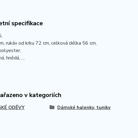
tní specifikace
S,
m, rukáv od krku 72 cm, celková délka 56 cm,
polyester,
á, hnědá, ....
zařazeno v kategoriích
KÉ ODĚVY
Dámské halenky, tuniky