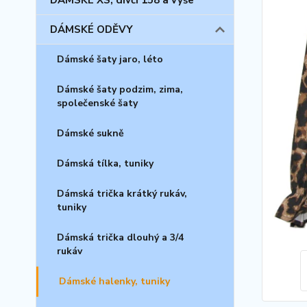
DÁMSKÉ XS, dívčí 158 a výše
DÁMSKÉ ODĚVY
Dámské šaty jaro, léto
Dámské šaty podzim, zima,
společenské šaty
Dámské sukně
Dámská tílka, tuniky
Dámská trička krátký rukáv,
tuniky
Dámská trička dlouhý a 3/4
rukáv
Dámské halenky, tuniky