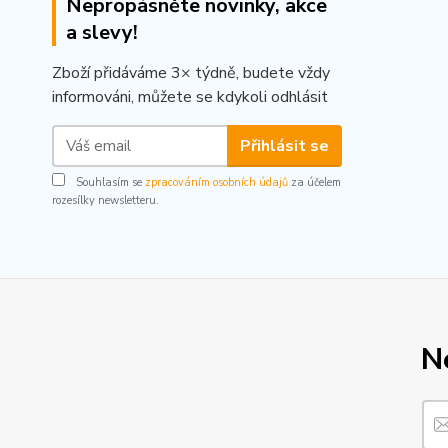
Nepropásněte novinky, akce
a slevy!
Zboží přidáváme 3× týdně, budete vždy
informováni, můžete se kdykoli odhlásit
Přihlásit se
Souhlasím se
zpracováním osobních údajů
za účelem
rozesílky newsletteru.
N