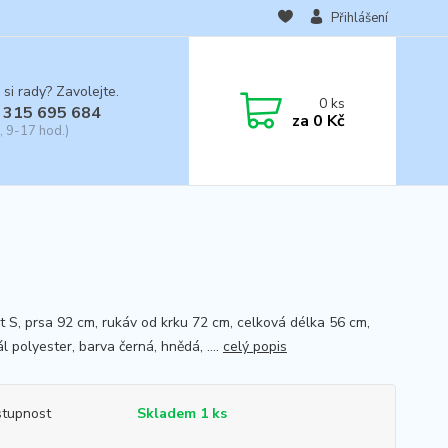
Přihlášení
 si rady? Zavolejte.
0
ks
 315 695 684
za
0 Kč
, 9-17 hod.)
st S, prsa 92 cm, rukáv od krku 72 cm, celková délka 56 cm,
l polyester, barva černá, hnědá, ....
celý popis
tupnost
Skladem 1 ks