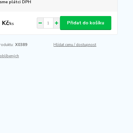
sme plátci DPH
 Kč
Přidat do košíku
/
ks
roduktu:
X0389
Hlídat cenu / dostupnost
oblíbených