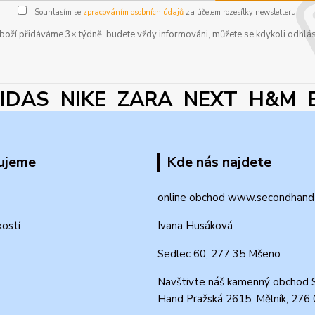
Souhlasím se
zpracováním osobních údajů
za účelem rozesílky newsletteru.
boží přidáváme 3× týdně, budete vždy informováni, můžete se kdykoli odhlás
DAS NIKE ZARA NEXT H&M 
ujeme
Kde nás najdete
online obchod www.secondhand-
kostí
Ivana Husáková
Sedlec 60, 277 35 Mšeno
Navštivte náš kamenný obchod 
Hand Pražská 2615, Mělník, 276