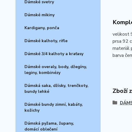
Dámské svetry
Dámské mikiny
Komple
Kardigany, ponča
velikost 
Dámské kalhoty, rifle
prsa 92 c
materiál 
Dámské 3/4 kalhoty a kraťasy
barva čern
Dámské overaly, body, džegíny,
leginy, kombinézy
Dámská saka, džísky, trenčkoty,
Zboží 
bundy lehké
DÁMS
Dámské bundy zimní, kabáty,
kožichy
Dámská pyžama, župany,
domácí oblečení