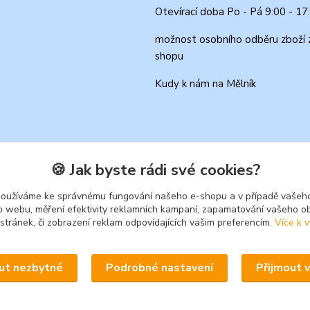
Otevírací doba Po - Pá 9:00 - 17
možnost osobního odběru zboží 
shopu
Kudy k nám na Mělník
🍪 Jak byste rádi své cookies?
používáme ke správnému fungování našeho e-shopu a v případě vašeho
k o webu, měření efektivity reklamních kampaní, zapamatování vašeho o
 stránek, či zobrazení reklam odpovídajících vašim preferencím.
Více k v
Upravit sběr cookies.
ut nezbytné
Podrobné nastavení
Přijmout 