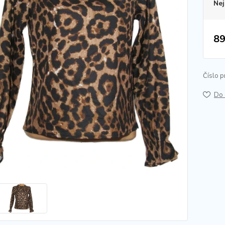
Nej
89
Číslo p
Do 