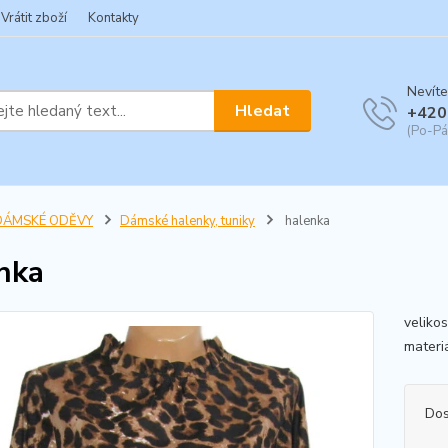
Vrátit zboží
Kontakty
Nevíte
Hledat
+420
(Po-Pá
DÁMSKÉ ODĚVY
Dámské halenky, tuniky
halenka
nka
veliko
materiá
Dos