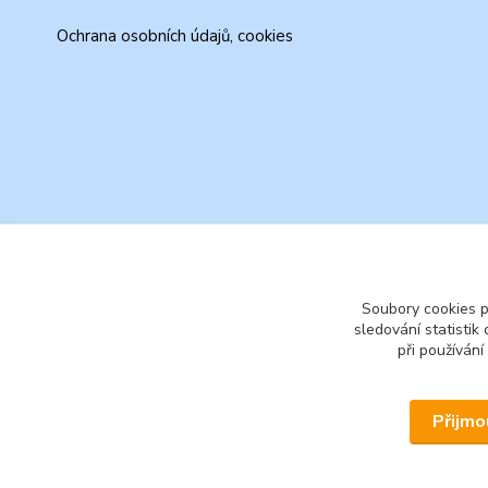
Ochrana osobních údajů, cookies
Soubory cookies 
sledování statisti
při používání
Přijmo
© 2026 www.secondhand-iva.cz on line obchod