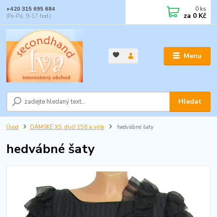
0
ks
+420 315 695 684
za
0 Kč
(Po-Pá, 9-17 hod.)
Menu
Hledat
Úvod
DÁMSKÉ XS, dívčí 158 a výše
hedvábné šaty
hedvábné šaty