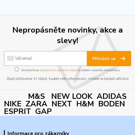
Nepropásněte novinky, akce a
slevy!
Přihlásit se
Souhlasím se
zpracováním osobních údajů
za účelem rozesílky newsletteru.
Zboží přidáváme 3× týdně, budete vždy informováni, můžete se kdykoli odhlásit
M&S NEW LOOK ADIDAS
NIKE ZARA NEXT H&M BODEN
ESPRIT GAP
Informace pro zákazníky