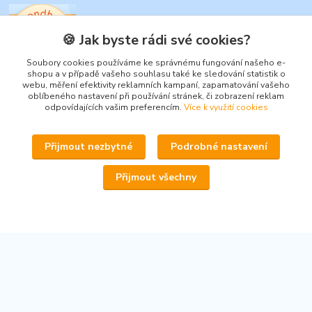
🍪 Jak byste rádi své cookies?
Soubory cookies používáme ke správnému fungování našeho e-
www.secondhand-iva.cz
shopu a v případě vašeho souhlasu také ke sledování statistik o
webu, měření efektivity reklamních kampaní, zapamatování vašeho
oblíbeného nastavení při používání stránek, či zobrazení reklam
Ivana Husáková
odpovídajících vašim preferencím.
Více k využití cookies
+420 315 695 684
(Po-Pá, 9-17 hod.)
Přijmout nezbytné
Podrobné nastavení
info@secondhand-iva.cz
Přijmout všechny
Upravit sběr cookies.
© 2026 www.secondhand-iva.cz on line obchod
Vytvořeno na
Eshop-rychle.cz