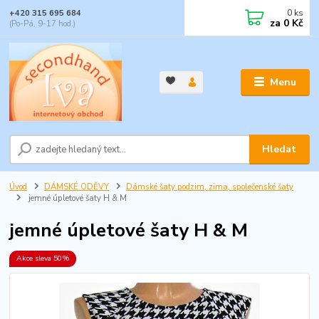
0
ks
+420 315 695 684
za
0 Kč
(Po-Pá, 9-17 hod.)
Menu
Hledat
Úvod
DÁMSKÉ ODĚVY
Dámské šaty podzim, zima, společenské šaty
jemné úpletové šaty H & M
jemné úpletové šaty H & M
Akce sleva 50%