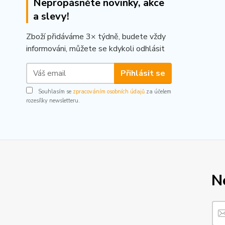
Nepropásněte novinky, akce
a slevy!
Zboží přidáváme 3× týdně, budete vždy
informováni, můžete se kdykoli odhlásit
Přihlásit se
Souhlasím se
zpracováním osobních údajů
za účelem
rozesílky newsletteru.
N