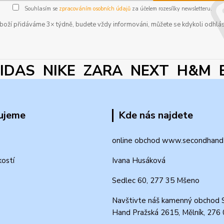
Souhlasím se
zpracováním osobních údajů
za účelem rozesílky newsletteru.
boží přidáváme 3× týdně, budete vždy informováni, můžete se kdykoli odhlás
DAS NIKE ZARA NEXT H&M 
ujeme
Kde nás najdete
online obchod www.secondhand-
kostí
Ivana Husáková
Sedlec 60, 277 35 Mšeno
Navštivte náš kamenný obchod 
Hand Pražská 2615, Mělník, 276