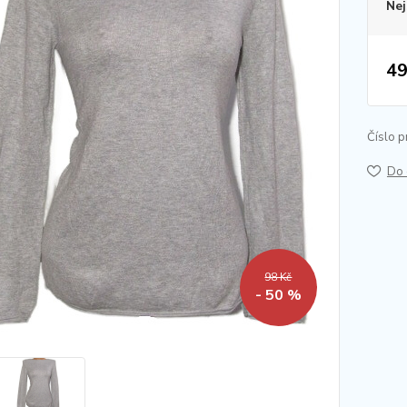
Nej
49
Číslo p
Do 
98 Kč
- 50 %