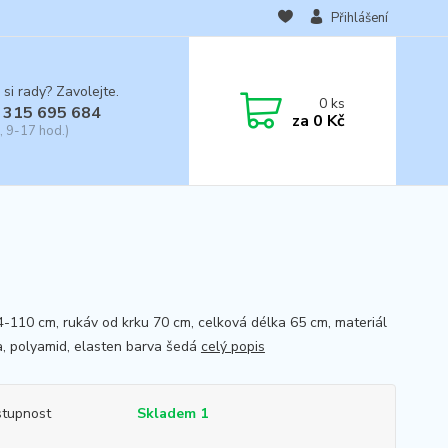
Přihlášení
 si rady? Zavolejte.
0
ks
 315 695 684
za
0 Kč
, 9-17 hod.)
4-110 cm, rukáv od krku 70 cm, celková délka 65 cm, materiál
a, polyamid, elasten barva šedá
celý popis
tupnost
Skladem 1