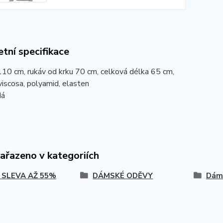
tní specifikace
10 cm, rukáv od krku 70 cm, celková délka 65 cm,
viscosa, polyamid, elasten
dá
zařazeno v kategoriích
 SLEVA AŽ 55%
DÁMSKÉ ODĚVY
Dáms