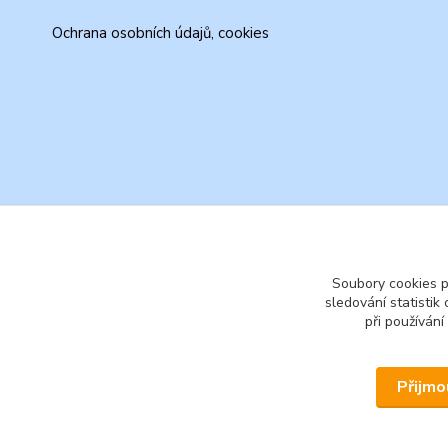
Ochrana osobních údajů, cookies
Soubory cookies 
sledování statisti
při používání
Přijmo
© 2026 www.secondhand-iva.cz on line obchod