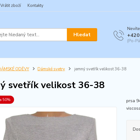
Vrátit zboží
Kontakty
Nevíte
Hledat
+420
(Po-Pá
DÁMSKÉ ODĚVY
Dámské svetry
jemný svetřík velikost 36-38
ý svetřík velikost 36-38
va 50%
prsa 9
viscos
Dos