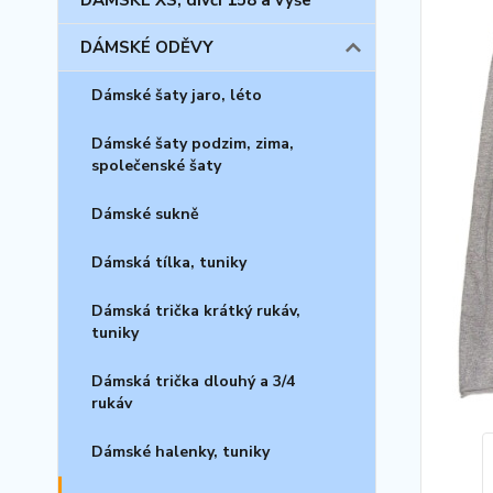
DÁMSKÉ XS, dívčí 158 a výše
DÁMSKÉ ODĚVY
Dámské šaty jaro, léto
Dámské šaty podzim, zima,
společenské šaty
Dámské sukně
Dámská tílka, tuniky
Dámská trička krátký rukáv,
tuniky
Dámská trička dlouhý a 3/4
rukáv
Dámské halenky, tuniky