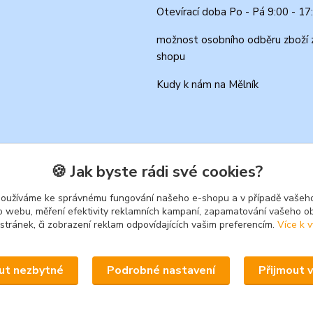
Otevírací doba Po - Pá 9:00 - 17
možnost osobního odběru zboží 
shopu
Kudy k nám na Mělník
🍪 Jak byste rádi své cookies?
používáme ke správnému fungování našeho e-shopu a v případě vašeho
k o webu, měření efektivity reklamních kampaní, zapamatování vašeho o
 stránek, či zobrazení reklam odpovídajících vašim preferencím.
Více k v
Upravit sběr cookies.
ut nezbytné
Podrobné nastavení
Přijmout 