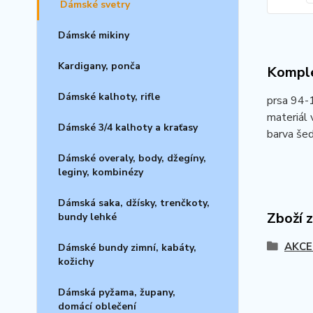
Dámské svetry
Dámské mikiny
Kardigany, ponča
Komple
Dámské kalhoty, rifle
prsa 94-1
materiál 
Dámské 3/4 kalhoty a kraťasy
barva še
Dámské overaly, body, džegíny,
leginy, kombinézy
Dámská saka, džísky, trenčkoty,
Zboží 
bundy lehké
AKCE
Dámské bundy zimní, kabáty,
kožichy
Dámská pyžama, župany,
domácí oblečení