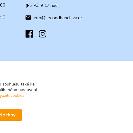
:00
(Po-Pá, 9-17 hod.)
z E
info@secondhand-iva.cz
 souhlasu také ke
blíbeného nastavení
yužití cookies
všechny
Vytvořeno na
Eshop-rychle.cz