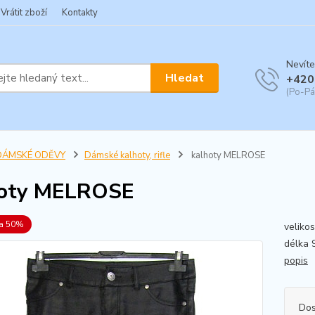
Vrátit zboží
Kontakty
Nevíte
Hledat
+420
(Po-Pá
DÁMSKÉ ODĚVY
Dámské kalhoty, rifle
kalhoty MELROSE
hoty MELROSE
va 50%
veliko
délka 
popis
Dos