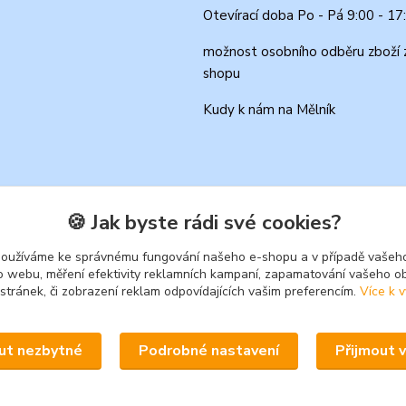
Otevírací doba Po - Pá 9:00 - 17
možnost osobního odběru zboží 
shopu
Kudy k nám na Mělník
🍪 Jak byste rádi své cookies?
používáme ke správnému fungování našeho e-shopu a v případě vašeho
k o webu, měření efektivity reklamních kampaní, zapamatování vašeho o
 stránek, či zobrazení reklam odpovídajících vašim preferencím.
Více k v
Upravit sběr cookies.
ut nezbytné
Podrobné nastavení
Přijmout 