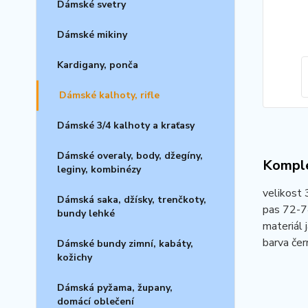
Dámské svetry
Dámské mikiny
Kardigany, ponča
Dámské kalhoty, rifle
Dámské 3/4 kalhoty a kraťasy
Dámské overaly, body, džegíny,
Komple
leginy, kombinézy
velikost
Dámská saka, džísky, trenčkoty,
pas 72-7
bundy lehké
materiál 
barva čer
Dámské bundy zimní, kabáty,
kožichy
Dámská pyžama, župany,
domácí oblečení