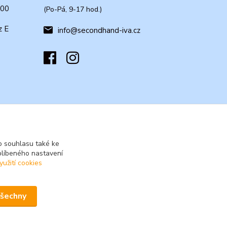
:00
(Po-Pá, 9-17 hod.)
z E
info@secondhand-iva.cz
 souhlasu také ke
blíbeného nastavení
yužití cookies
všechny
Vytvořeno na
Eshop-rychle.cz