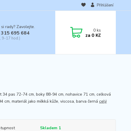
Přihlášení
 si rady? Zavolejte.
0
ks
 315 695 684
za
0 Kč
, 9-17 hod.)
st 34 pas 72-74 cm, boky 88-94 cm, nohavice 71 cm, celková
94 cm, materiál jako měkká kůže, viscosa, barva černá
celý
tupnost
Skladem 1