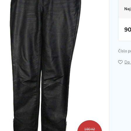
Nej
90
Číslo p
Do 
180 Kč