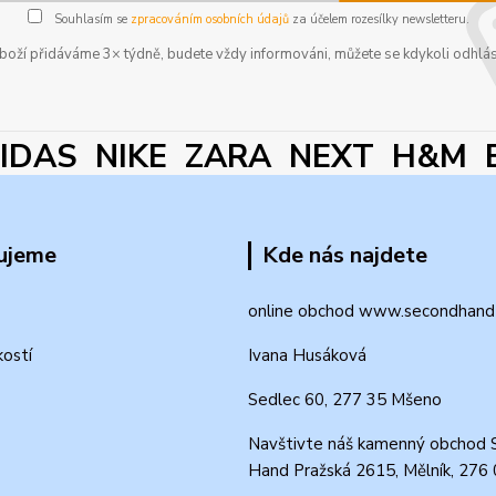
Souhlasím se
zpracováním osobních údajů
za účelem rozesílky newsletteru.
boží přidáváme 3× týdně, budete vždy informováni, můžete se kdykoli odhlás
DAS NIKE ZARA NEXT H&M 
ujeme
Kde nás najdete
online obchod www.secondhand-
kostí
Ivana Husáková
Sedlec 60, 277 35 Mšeno
Navštivte náš kamenný obchod 
Hand Pražská 2615, Mělník, 276