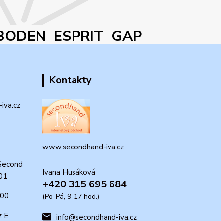
BODEN ESPRIT GAP
Kontakty
iva.cz
www.secondhand-iva.cz
Second
Ivana Husáková
 01
+420 315 695 684
:00
(Po-Pá, 9-17 hod.)
z E
info@secondhand-iva.cz