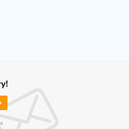
y!
it