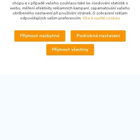
shopu a v případě vašeho souhlasu také ke sledování statistik o
webu, měření efektivity reklamních kampaní, zapamatování vašeho
oblíbeného nastavení při používání stránek, či zobrazení reklam
odpovídajících vašim preferencím.
Více k využití cookies
www.secondhand-iva.cz
Přijmout nezbytné
Podrobné nastavení
Ivana Husáková
+420 315 695 684
Přijmout všechny
(Po-Pá, 9-17 hod.)
info@secondhand-iva.cz
Upravit sběr cookies.
© 2026 www.secondhand-iva.cz on line obchod
Vytvořeno na
Eshop-rychle.cz