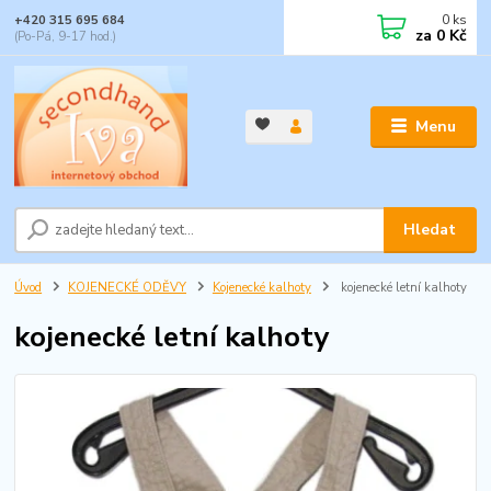
0
ks
+420 315 695 684
za
0 Kč
(Po-Pá, 9-17 hod.)
Menu
Hledat
Úvod
KOJENECKÉ ODĚVY
Kojenecké kalhoty
kojenecké letní kalhoty
kojenecké letní kalhoty