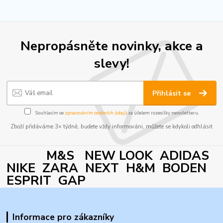
Nepropásněte novinky, akce a
slevy!
Přihlásit se
Souhlasím se
zpracováním osobních údajů
za účelem rozesílky newsletteru.
Zboží přidáváme 3× týdně, budete vždy informováni, můžete se kdykoli odhlásit
M&S NEW LOOK ADIDAS
NIKE ZARA NEXT H&M BODEN
ESPRIT GAP
Informace pro zákazníky