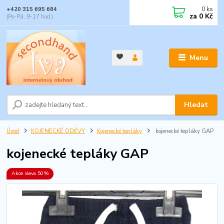
0
ks
+420 315 695 684
za
0 Kč
(Po-Pá, 9-17 hod.)
Menu
Hledat
Úvod
KOJENECKÉ ODĚVY
Kojenecké tepláky
kojenecké tepláky GAP
kojenecké tepláky GAP
Akce sleva 50%