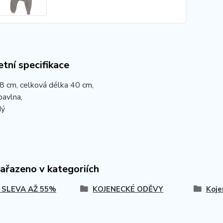
tní specifikace
8 cm, celková délka 40 cm,
bavlna,
dý
zařazeno v kategoriích
 SLEVA AŽ 55%
KOJENECKÉ ODĚVY
Koje