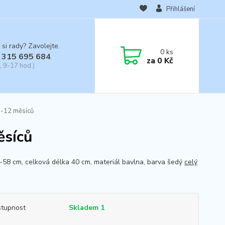
Přihlášení
 si rady? Zavolejte.
0
ks
 315 695 684
za
0 Kč
, 9-17 hod.)
9-12 měsíců
ěsíců
-58 cm, celková délka 40 cm, materiál bavlna, barva šedý
celý
tupnost
Skladem 1