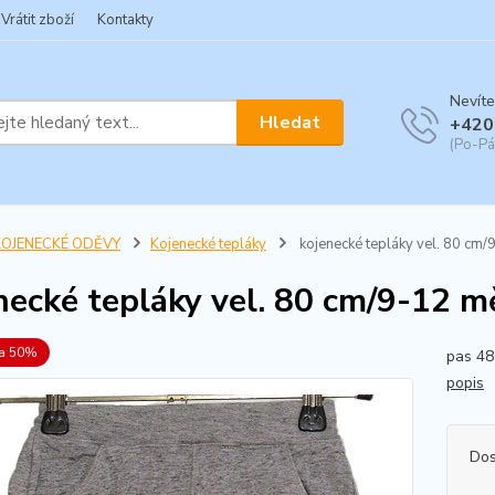
Vrátit zboží
Kontakty
Nevíte
Hledat
+420
(Po-Pá
KOJENECKÉ ODĚVY
Kojenecké tepláky
kojenecké tepláky vel. 80 cm/
necké tepláky vel. 80 cm/9-12 m
va 50%
pas 48
popis
Dos