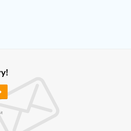
y!
it