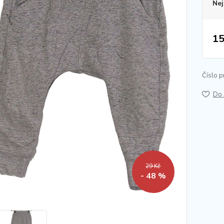
Nej
15
Číslo p
Do 
29 Kč
- 48 %