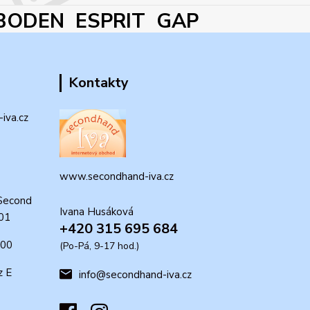
BODEN ESPRIT GAP
Kontakty
iva.cz
www.secondhand-iva.cz
Second
Ivana Husáková
 01
+420 315 695 684
:00
(Po-Pá, 9-17 hod.)
z E
info@secondhand-iva.cz