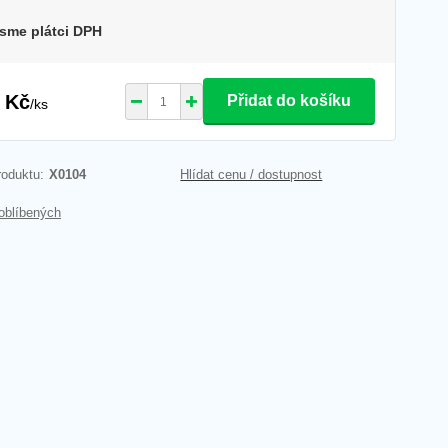
sme plátci DPH
 Kč
Přidat do košíku
/
ks
roduktu:
X0104
Hlídat cenu / dostupnost
oblíbených