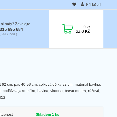
Přihlášení
 si rady? Zavolejte.
0
ks
315 695 684
za
0 Kč
, 9-17 hod.)
st 62 cm, pas 40-58 cm, celková délka 32 cm, materiál bavlna,
n, podšívka jako tričko, bavlna, viscosa, barva modrá, růžová,
opis
tupnost
Skladem 1 ks