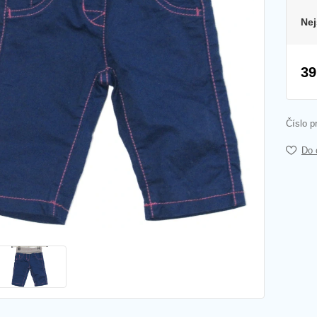
Nej
39
Číslo p
Do 