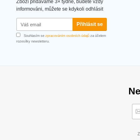
Zboží přidáváme 3× týdně, budete vždy
informováni, můžete se kdykoli odhlásit
Přihlásit se
Souhlasím se
zpracováním osobních údajů
za účelem
rozesílky newsletteru.
Ne
Z