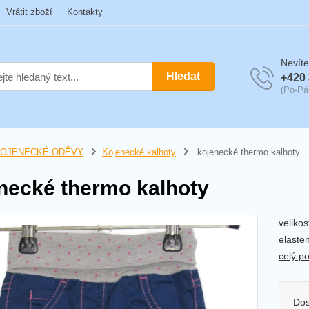
Vrátit zboží
Kontakty
Nevíte
Hledat
+420 
(Po-Pá
OJENECKÉ ODĚVY
Kojenecké kalhoty
kojenecké thermo kalhoty
necké thermo kalhoty
veliko
elaste
celý p
Dos