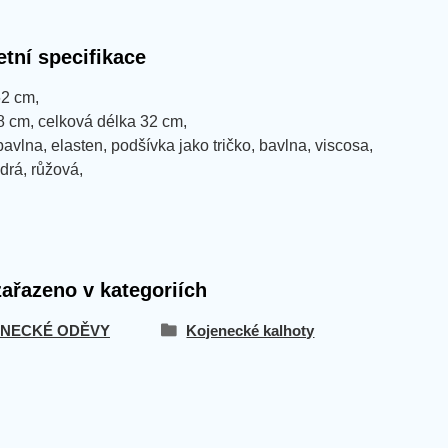
tní specifikace
62 cm,
8 cm, celková délka 32 cm,
bavlna, elasten, podšívka jako tričko, bavlna, viscosa,
drá, růžová,
zařazeno v kategoriích
NECKÉ ODĚVY
Kojenecké kalhoty