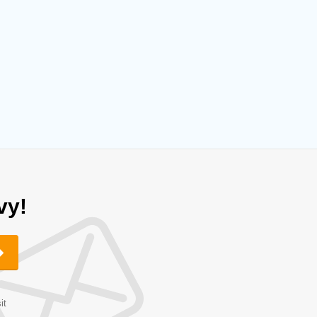
vy!
it