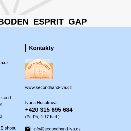
BODEN ESPRIT GAP
Kontakty
va.cz
www.secondhand-iva.cz
econd
Ivana Husáková
01
+420 315 695 684
00
(Po-Pá, 9-17 hod.)
 E shopu
info@secondhand-iva.cz