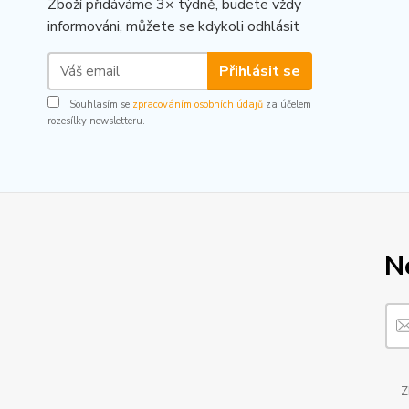
Zboží přidáváme 3× týdně, budete vždy
informováni, můžete se kdykoli odhlásit
Přihlásit se
Souhlasím se
zpracováním osobních údajů
za účelem
rozesílky newsletteru.
N
Z