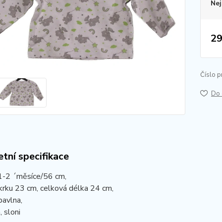
Nej
29
Číslo p
Do 
tní specifikace
 1-2 ´měsíce/56 cm,
krku 23 cm, celková délka 24 cm,
bavlna,
, sloni