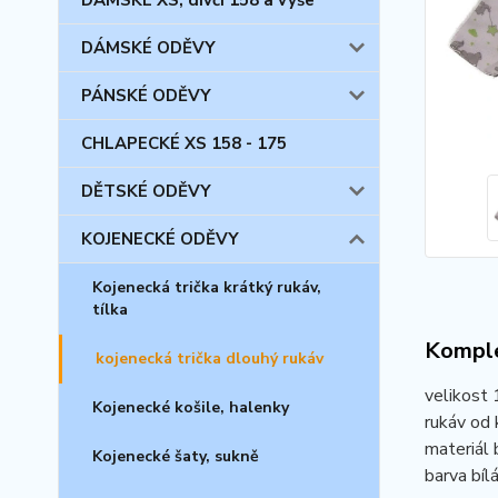
DÁMSKÉ XS, dívčí 158 a výše
DÁMSKÉ ODĚVY
PÁNSKÉ ODĚVY
CHLAPECKÉ XS 158 - 175
DĚTSKÉ ODĚVY
KOJENECKÉ ODĚVY
Kojenecká trička krátký rukáv,
tílka
Komple
kojenecká trička dlouhý rukáv
velikost
Kojenecké košile, halenky
rukáv od 
materiál 
Kojenecké šaty, sukně
barva bílá