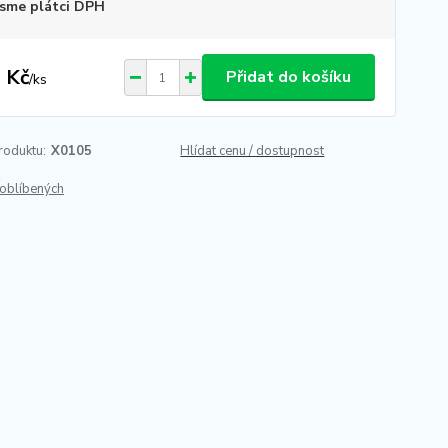
sme plátci DPH
 Kč
Přidat do košíku
/
ks
roduktu:
X0105
Hlídat cenu / dostupnost
oblíbených