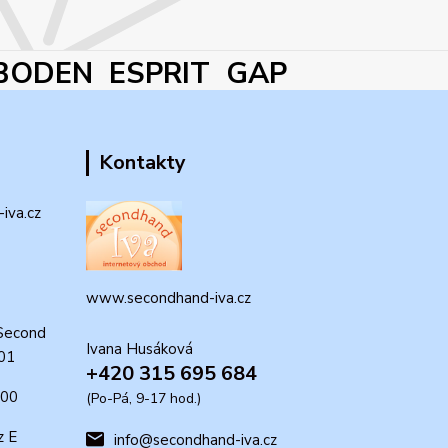
BODEN ESPRIT GAP
Kontakty
iva.cz
www.secondhand-iva.cz
Second
Ivana Husáková
 01
+420 315 695 684
:00
(Po-Pá, 9-17 hod.)
z E
info@secondhand-iva.cz