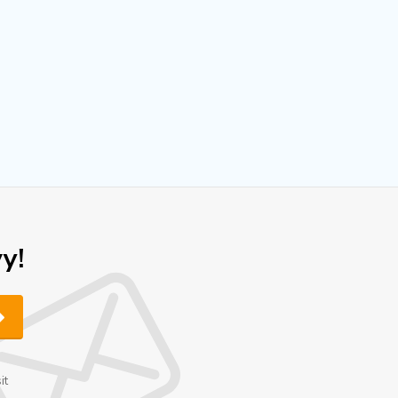
y!
it