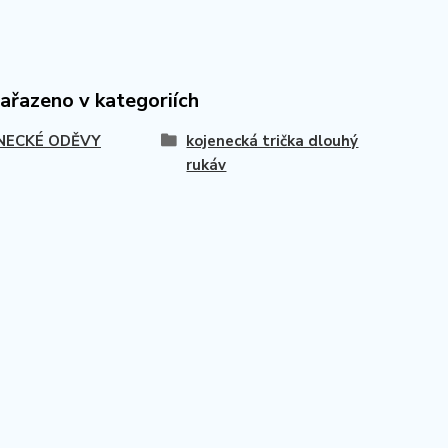
zařazeno v kategoriích
NECKÉ ODĚVY
kojenecká trička dlouhý
rukáv