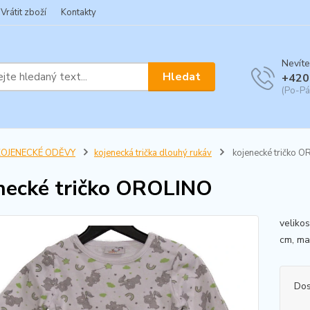
Vrátit zboží
Kontakty
Nevíte
Hledat
+420
(Po-Pá
KOJENECKÉ ODĚVY
kojenecká trička dlouhý rukáv
kojenecké tričko 
necké tričko OROLINO
veliko
cm, mat
Dos