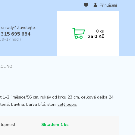
Přihlášení
 si rady? Zavolejte.
0
ks
 315 695 684
za
0 Kč
, 9-17 hod.)
OROLINO
st 1-2 ´měsíce/56 cm, rukáv od krku 23 cm, celková délka 24
eriál bavlna, barva bílá, sloni
celý popis
tupnost
Skladem 1 ks