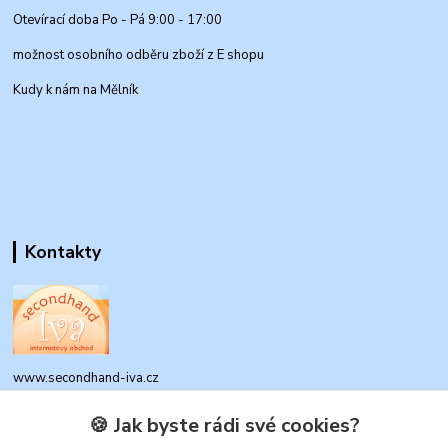
Otevírací doba Po - Pá 9:00 - 17:00
možnost osobního odběru zboží z E shopu
Kudy k nám na Mělník
Kontakty
www.secondhand-iva.cz
🍪 Jak byste rádi své cookies?
Ivana Husáková
+420 315 695 684