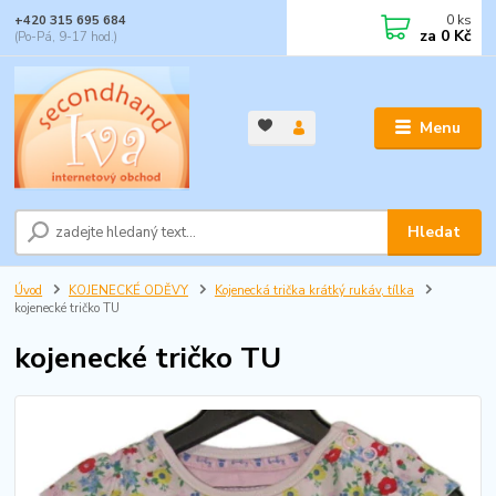
0
ks
+420 315 695 684
za
0 Kč
(Po-Pá, 9-17 hod.)
Menu
Hledat
Úvod
KOJENECKÉ ODĚVY
Kojenecká trička krátký rukáv, tílka
kojenecké tričko TU
kojenecké tričko TU